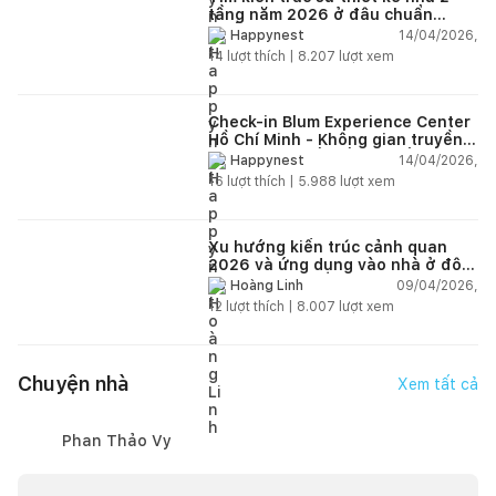
tầng năm 2026 ở đâu chuẩn
nhất?
14/04/2026,
Happynest
14
lượt thích |
8.207
lượt xem
Check-in Blum Experience Center
Hồ Chí Minh - Không gian truyền
cảm hứng thiết kế nội thất
14/04/2026,
Happynest
16
lượt thích |
5.988
lượt xem
Xu hướng kiến trúc cảnh quan
2026 và ứng dụng vào nhà ở đô
thị hiện đại
09/04/2026,
Hoàng Linh
12
lượt thích |
8.007
lượt xem
Chuyện nhà
Xem tất cả
Phan Thảo Vy