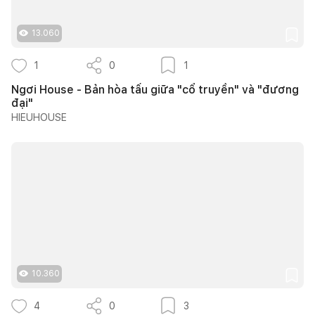
13.060
1
0
1
Ngơi House - Bản hòa tấu giữa "cổ truyền" và "đương
đại"
HIEUHOUSE
10.360
4
0
3