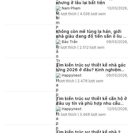
nhưng ở lâu lại bất tiện
13/05/2026,
Nam Phạm
16
lượt thích |
4.036
lượt xem
Không còn mê tùng la hán, giới
nhà giàu đang đổ tiền săn ô liu cổ
thụ từ châu Âu về ban công
08/05/2026,
Bảo Trần
13
lượt thích |
2.512
lượt xem
Tìm kiến trúc sư thiết kế nhà gác
lửng 2026 ở đâu? Kinh nghiệm
chọn đúng tránh tốn tiền
08/05/2026,
Happynest
1
lượt thích |
2.478
lượt xem
Tìm kiến trúc sư thiết kế căn hộ ở
đâu uy tín và phù hợp nhu cầu
năm 2026?
12/05/2026,
Happynest
15
lượt thích |
3.468
lượt xem
Tìm kiến trúc sư thiết kế nhà 2