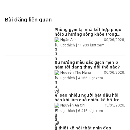
Bài đăng liên quan
Phòng gym tại nhà kết hợp phục
hồi xu hướng sống khỏe trong
nhà hiện đại
09/06/2026,
Ngân Anh
15
lượt thích |
11.983
lượt xem
Xu hướng màu sắc gạch men 5
năm tới đang thay đổi thế nào?
06/06/2026,
Nguyễn Thu Hằng
14
lượt thích |
4.156
lượt xem
Vì sao nhiều người bắt đầu hối
hận khi làm quá nhiều kệ hở trong
bếp?
13/05/2026,
Nguyễn An Chi
17
lượt thích |
6.416
lượt xem
7 thiết kế nội thất nhìn đẹp