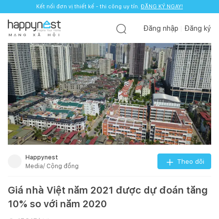
Kết nối đơn vị thiết kế - thi công uy tín.
ĐĂNG KÝ NGAY!
Đăng nhập
Đăng ký
M
Ạ
N
G
X
Ã
H
Ộ
I
Happynest
Theo dõi
Media/ Cộng đồng
Giá nhà Việt năm 2021 được dự đoán tăng
10% so với năm 2020