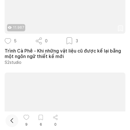
11.987
5
0
3
Trình Cà Phê - Khi những vật liệu cũ được kể lại bằng
một ngôn ngữ thiết kế mới
Kết nối thiết kế, thi công
S2studio
Mua sắm hoàn thiện nhà
9
6
0
10.488