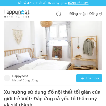
Kết nối đơn vị thiết kế - thi công uy tín.
ĐĂNG KÝ NGAY!
Đăng nhập
Đăng ký
M
Ạ
N
G
X
Ã
H
Ộ
I
Happynest
Theo dõi
Media/ Cộng đồng
Xu hướng sử dụng đồ nội thất tối giản của
giới trẻ Việt: Đáp ứng cả yếu tố thẩm mỹ
và giá thành