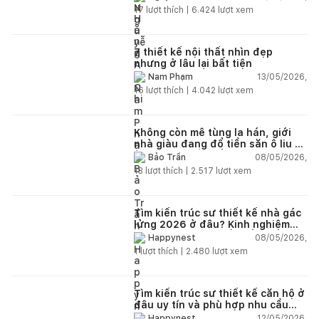
17
lượt thích |
6.424
lượt xem
7 thiết kế nội thất nhìn đẹp
nhưng ở lâu lại bất tiện
13/05/2026,
Nam Phạm
16
lượt thích |
4.042
lượt xem
Không còn mê tùng la hán, giới
nhà giàu đang đổ tiền săn ô liu cổ
thụ từ châu Âu về ban công
08/05/2026,
Bảo Trần
13
lượt thích |
2.517
lượt xem
Tìm kiến trúc sư thiết kế nhà gác
lửng 2026 ở đâu? Kinh nghiệm
chọn đúng tránh tốn tiền
08/05/2026,
Happynest
1
lượt thích |
2.480
lượt xem
Tìm kiến trúc sư thiết kế căn hộ ở
đâu uy tín và phù hợp nhu cầu
năm 2026?
12/05/2026,
Happynest