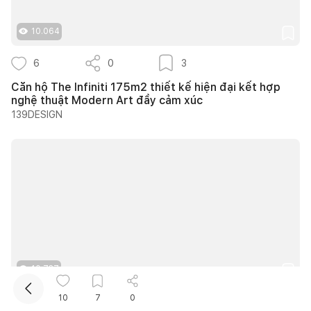
10.064
6
0
3
Căn hộ The Infiniti 175m2 thiết kế hiện đại kết hợp
nghệ thuật Modern Art đầy cảm xúc
139DESIGN
Kết nối thiết kế, thi công
Mua sắm hoàn thiện nhà
10.737
10
7
0
12
0
9