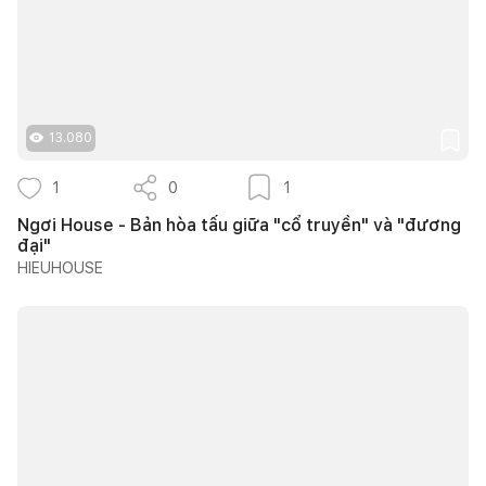
13.080
1
0
1
Ngơi House - Bản hòa tấu giữa "cổ truyền" và "đương
đại"
HIEUHOUSE