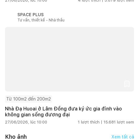
27/06/2026, lúc 10:00
4
lượt thích |
5.879
lượt xem
SPACE PLUS
Tư vấn, thiết kế - Nhà thầu
Từ 100m2 đến 200m2
Nhà Đạ Huoai ở Lâm Đồng đưa ký ức gia đình vào
không gian sống đương đại
27/06/2026, lúc 10:00
1
lượt thích |
15.681
lượt xem
Kho ảnh
Xem tất cả