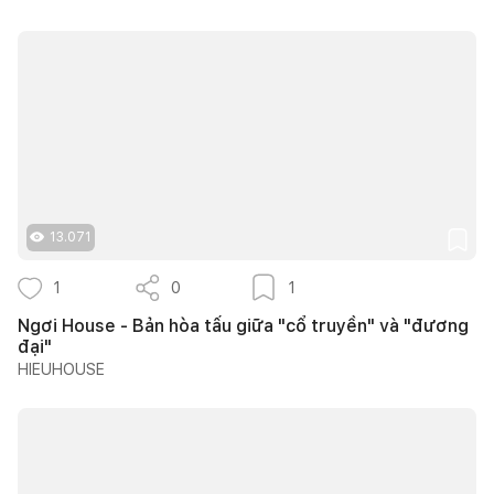
13.071
1
0
1
Ngơi House - Bản hòa tấu giữa "cổ truyền" và "đương
đại"
HIEUHOUSE