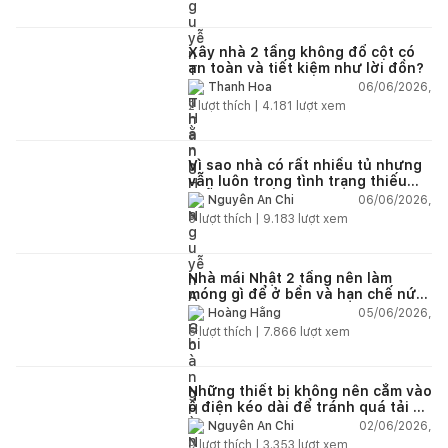
Xây nhà 2 tầng không đổ cột có
an toàn và tiết kiệm như lời đồn?
06/06/2026,
Thanh Hoa
2
lượt thích |
4.181
lượt xem
Vì sao nhà có rất nhiều tủ nhưng
vẫn luôn trong tình trạng thiếu
chỗ chứa đồ?
06/06/2026,
Nguyễn An Chi
5
lượt thích |
9.183
lượt xem
Nhà mái Nhật 2 tầng nên làm
móng gì để ở bền và hạn chế nứt
lún?
05/06/2026,
Hoàng Hằng
5
lượt thích |
7.866
lượt xem
Những thiết bị không nên cắm vào
ổ điện kéo dài để tránh quá tải và
chập cháy trong nhà
02/06/2026,
Nguyễn An Chi
9
lượt thích |
3.353
lượt xem