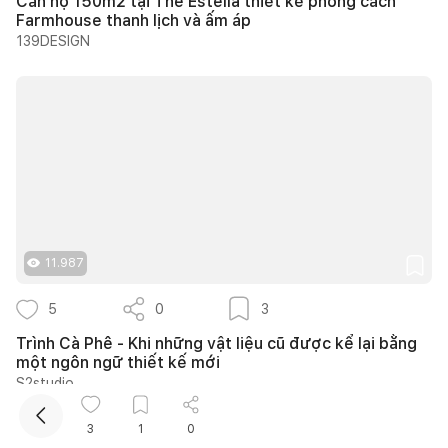
Căn hộ 150m2 tại The Estella thiết kế phong cách
Farmhouse thanh lịch và ấm áp
139DESIGN
Kết nối thiết kế, thi công
Mua sắm hoàn thiện nhà
11.987
5
0
3
Trình Cà Phê - Khi những vật liệu cũ được kể lại bằng
một ngôn ngữ thiết kế mới
S2studio
3
1
0