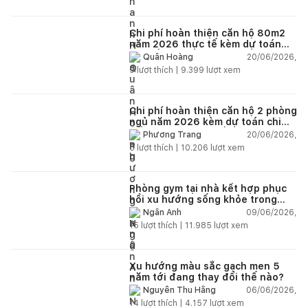
Chi phí hoàn thiện căn hộ 80m2
năm 2026 thực tế kèm dự toán
chi tiết từng hạng mục
20/06/2026,
Quân Hoàng
9
lượt thích |
9.399
lượt xem
Chi phí hoàn thiện căn hộ 2 phòng
ngủ năm 2026 kèm dự toán chi
tiết và ví dụ thực tế
20/06/2026,
Phương Trang
5
lượt thích |
10.206
lượt xem
Phòng gym tại nhà kết hợp phục
hồi xu hướng sống khỏe trong
nhà hiện đại
09/06/2026,
Ngân Anh
15
lượt thích |
11.985
lượt xem
Xu hướng màu sắc gạch men 5
năm tới đang thay đổi thế nào?
06/06/2026,
Nguyễn Thu Hằng
14
lượt thích |
4.157
lượt xem