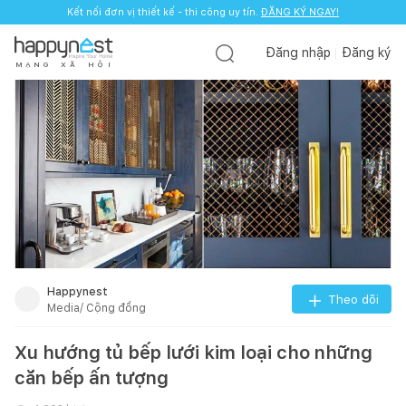
Kết nối đơn vị thiết kế - thi công uy tín.
ĐĂNG KÝ NGAY!
Đăng nhập
Đăng ký
M
Ạ
N
G
X
Ã
H
Ộ
I
Happynest
Theo dõi
Media/ Cộng đồng
Xu hướng tủ bếp lưới kim loại cho những
căn bếp ấn tượng