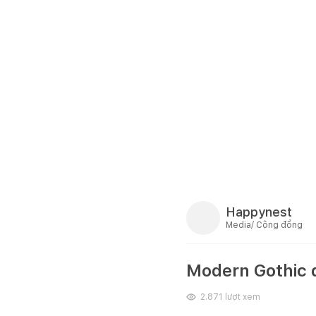
Happynest
Media/ Cộng đồng
Modern Gothic 
2.871
lượt xem