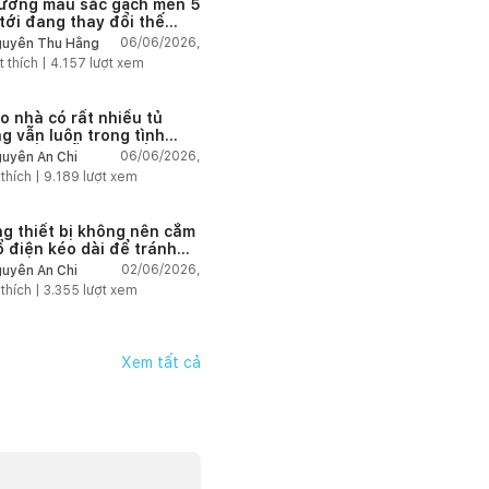
ướng màu sắc gạch men 5
tới đang thay đổi thế
06/06/2026,
uyễn Thu Hằng
t thích |
4.157
lượt xem
ao nhà có rất nhiều tủ
g vẫn luôn trong tình
g thiếu chỗ chứa đồ?
06/06/2026,
uyễn An Chi
 thích |
9.189
lượt xem
g thiết bị không nên cắm
ổ điện kéo dài để tránh
tải và chập cháy trong
02/06/2026,
uyễn An Chi
 thích |
3.355
lượt xem
Xem tất cả