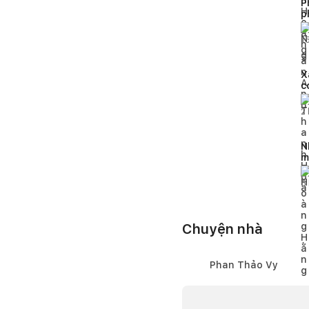
P
p
t
1
X
c
đ
2
N
m
n
5
Chuyện nhà
Phan Thảo Vy