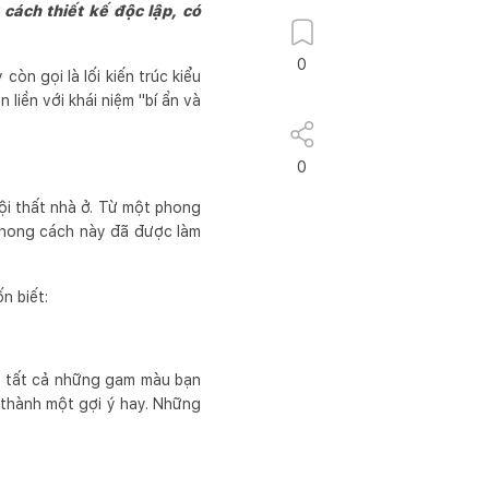
cách thiết kế độc lập, có
0
còn gọi là lối kiến trúc kiểu
 liền với khái niệm "bí ẩn và
0
ội thất nhà ở. Từ một phong
phong cách này đã được làm
n biết:
à tất cả những gam màu bạn
 thành một gợi ý hay. Những