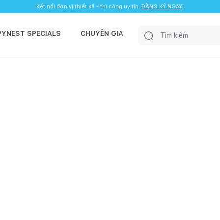
Kết nối đơn vị thiết kế - thi công uy tín.
ĐĂNG KÝ NGAY!
PYNEST SPECIALS
CHUYÊN GIA