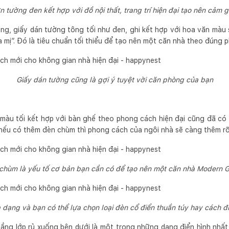
tường đen kết hợp với đồ nội thất, trang trí hiện đại tạo nên cảm gi
ng, giấy dán tường tông tối như đen, ghi kết hợp với hoa văn mà
 mị”. Đó là tiêu chuẩn tối thiểu để tạo nên một căn nhà theo đúng
Giấy dán tường cũng là gợi ý tuyệt vời căn phòng của bạn
màu tối kết hợp với bàn ghế theo phong cách hiện đại cũng đã có
ếu có thêm đèn chùm thì phong cách của ngôi nhà sẽ càng thêm rõ
chùm là yếu tố cơ bản bạn cần có để tạo nên một căn nhà Modern G
dạng và bạn có thể lựa chọn loại đèn cổ điển thuần túy hay cách đi
tầng lớp rủ xuống bên dưới là một trong những dạng điển hình nhấ