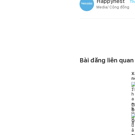
Happynest
Th
Media/ Cộng đồng
Bài đăng liên quan
X
n
v
2
C
8
d
m
9