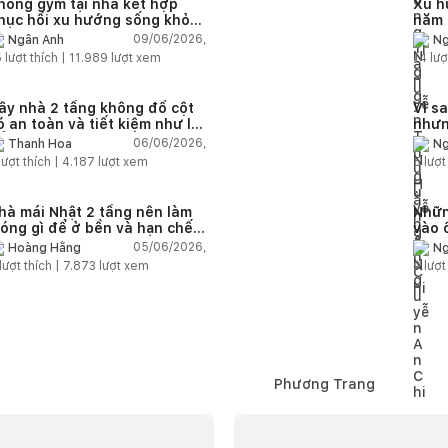
hòng gym tại nhà kết hợp
Xu h
hục hồi xu hướng sống khỏe
năm 
rong nhà hiện đại
nào?
09/06/2026,
Ngân Anh
Ng
5
lượt thích |
11.989
lượt xem
14
lượ
ây nhà 2 tầng không đổ cột
Vì s
ó an toàn và tiết kiệm như lời
nhưn
ồn?
trạn
06/06/2026,
Thanh Hoa
Ng
lượt thích |
4.187
lượt xem
5
lượt
hà mái Nhật 2 tầng nên làm
Nhữn
óng gì để ở bền và hạn chế
vào 
ứt lún?
quá 
05/06/2026,
Hoàng Hằng
Ng
nhà
lượt thích |
7.873
lượt xem
9
lượt
Phương Trang