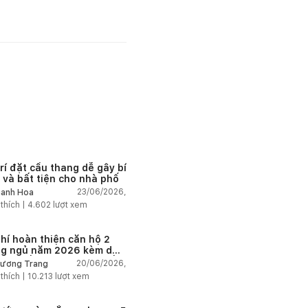
trí đặt cầu thang dễ gây bí
 và bất tiện cho nhà phố
23/06/2026,
anh Hoa
 thích |
4.602
lượt xem
phí hoàn thiện căn hộ 2
g ngủ năm 2026 kèm dự
chi tiết và ví dụ thực tế
20/06/2026,
ương Trang
 thích |
10.213
lượt xem