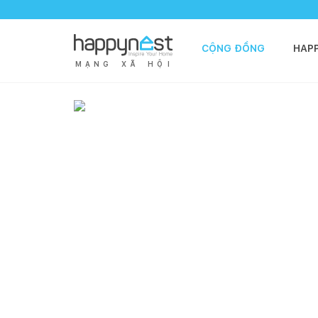
CỘNG ĐỒNG
HAP
M
Ạ
N
G
X
Ã
H
Ộ
I