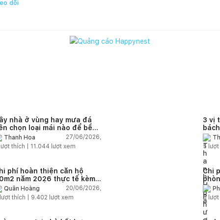
eo dõi
ây nhà ở vùng hay mưa đá
3 vị 
ên chọn loại mái nào để bền
bách
à an toàn?
27/06/2026,
Thanh Hoa
Th
lượt thích |
11.044
lượt xem
5
lượt
hi phí hoàn thiện căn hộ
Chi 
0m2 năm 2026 thực tế kèm
phòn
ự toán chi tiết từng hạng
toán 
20/06/2026,
Quân Hoàng
Ph
ục
lượt thích |
9.402
lượt xem
5
lượt