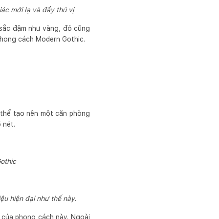
ác mới lạ và đầy thú vị
u sắc đậm như vàng, đỏ cũng
 phong cách Modern Gothic.
 thể tạo nên một căn phòng
 nét.
othic
ệu hiện đại như thế này.
t của phong cách này. Ngoài