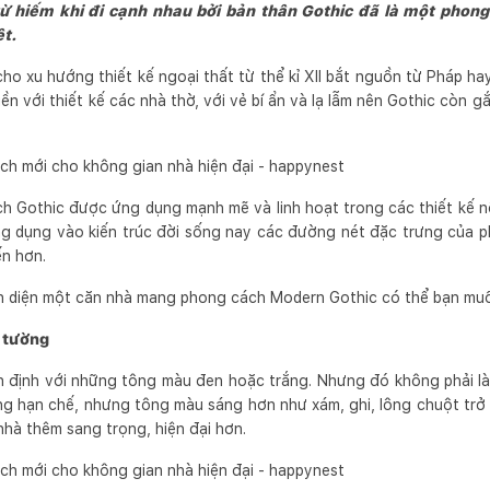
từ hiếm khi đi cạnh nhau bởi bản thân Gothic đã là một phong 
ệt.
ho xu hướng thiết kế ngoại thất từ thể kỉ XII bắt nguồn từ Pháp hay 
ền với thiết kế các nhà thờ, với vẻ bí ẩn và lạ lẫm nên Gothic còn gắn
 Gothic được ứng dụng mạnh mẽ và linh hoạt trong các thiết kế n
ứng dụng vào kiến trúc đời sống nay các đường nét đặc trưng của 
ến hơn.
n diện một căn nhà mang phong cách Modern Gothic có thể bạn muố
 tường
 định với những tông màu đen hoặc trắng. Nhưng đó không phải l
g hạn chế, nhưng tông màu sáng hơn như xám, ghi, lông chuột trở
nhà thêm sang trọng, hiện đại hơn.