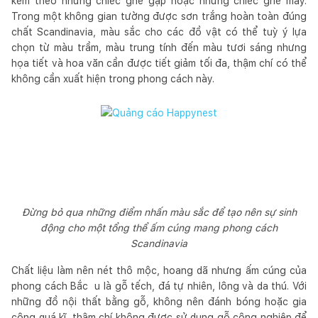
kèm theo những chiếc ghế gập hoặc những chiếc ghế mây.
Trong một không gian tường được sơn trắng hoàn toàn đúng
chất Scandinavia, màu sắc cho các đồ vật có thể tuỳ ý lựa
chọn từ màu trầm, màu trung tính đến màu tươi sáng nhưng
họa tiết và hoa văn cần được tiết giảm tối đa, thậm chí có thể
không cần xuất hiện trong phong cách này.
Đừng bỏ qua những điểm nhấn màu sắc để tạo nên sự sinh
động cho một tổng thể ấm cúng mang phong cách
Scandinavia
Chất liệu làm nên nét thô mộc, hoang dã nhưng ấm cúng của
phong cách Bắc u là gỗ tếch, đá tự nhiên, lông và da thú. Với
những đồ nội thất bằng gỗ, không nên đánh bóng hoặc gia
công quá kĩ, thậm chí không được sử dụng gỗ công nghiệp để