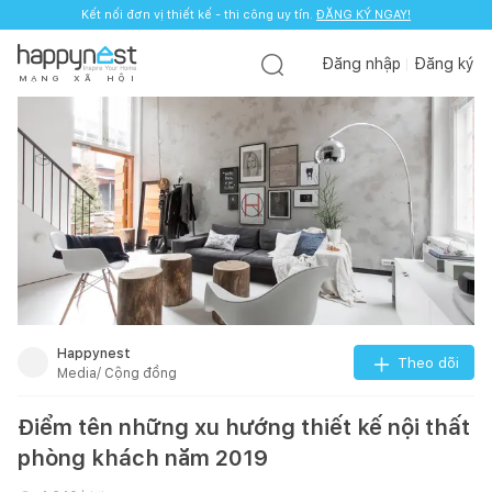
Kết nối đơn vị thiết kế - thi công uy tín.
ĐĂNG KÝ NGAY!
Đăng nhập
Đăng ký
M
Ạ
N
G
X
Ã
H
Ộ
I
Happynest
Theo dõi
Media/ Cộng đồng
Điểm tên những xu hướng thiết kế nội thất
phòng khách năm 2019