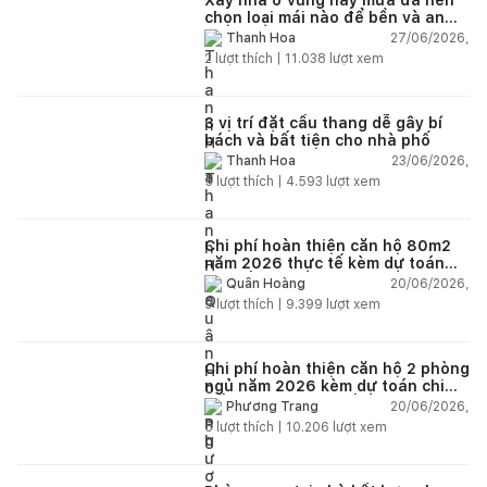
chọn loại mái nào để bền và an
toàn?
27/06/2026,
Thanh Hoa
2
lượt thích |
11.038
lượt xem
3 vị trí đặt cầu thang dễ gây bí
bách và bất tiện cho nhà phố
23/06/2026,
Thanh Hoa
5
lượt thích |
4.593
lượt xem
Chi phí hoàn thiện căn hộ 80m2
năm 2026 thực tế kèm dự toán
chi tiết từng hạng mục
20/06/2026,
Quân Hoàng
9
lượt thích |
9.399
lượt xem
Chi phí hoàn thiện căn hộ 2 phòng
ngủ năm 2026 kèm dự toán chi
tiết và ví dụ thực tế
20/06/2026,
Phương Trang
5
lượt thích |
10.206
lượt xem