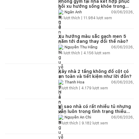
Phòng gym tại nhà kết hợp phục
hồi xu hướng sống khỏe trong
nhà hiện đại
09/06/2026,
Ngân Anh
15
lượt thích |
11.984
lượt xem
Xu hướng màu sắc gạch men 5
năm tới đang thay đổi thế nào?
06/06/2026,
Nguyễn Thu Hằng
14
lượt thích |
4.156
lượt xem
Xây nhà 2 tầng không đổ cột có
an toàn và tiết kiệm như lời đồn?
06/06/2026,
Thanh Hoa
2
lượt thích |
4.179
lượt xem
Vì sao nhà có rất nhiều tủ nhưng
vẫn luôn trong tình trạng thiếu
chỗ chứa đồ?
06/06/2026,
Nguyễn An Chi
5
lượt thích |
9.182
lượt xem