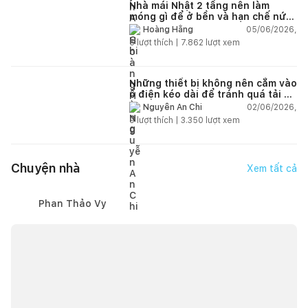
Nhà mái Nhật 2 tầng nên làm
móng gì để ở bền và hạn chế nứt
lún?
05/06/2026,
Hoàng Hằng
5
lượt thích |
7.862
lượt xem
Những thiết bị không nên cắm vào
ổ điện kéo dài để tránh quá tải và
chập cháy trong nhà
02/06/2026,
Nguyễn An Chi
9
lượt thích |
3.350
lượt xem
Chuyện nhà
Xem tất cả
Phan Thảo Vy