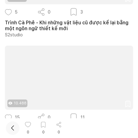
5
0
3
Trình Cà Phê - Khi những vật liệu cũ được kể lại bằng
một ngôn ngữ thiết kế mới
S2studio
Kết nối thiết kế, thi công
Mua sắm hoàn thiện nhà
10.488
15
0
11
20 ý tưởng thiết kế cửa sổ giếng trời giúp phòng ngủ
0
0
0
cuối nhà luôn thông thoáng