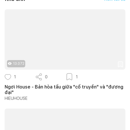
13.072
1
0
1
Ngơi House - Bản hòa tấu giữa "cổ truyền" và "đương
đại"
HIEUHOUSE