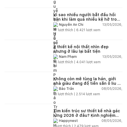
Vì sao nhiều người bắt đầu hối
hận khi làm quá nhiều kệ hở trong
bếp?
13/05/2026,
Nguyễn An Chi
17
lượt thích |
6.421
lượt xem
7 thiết kế nội thất nhìn đẹp
nhưng ở lâu lại bất tiện
13/05/2026,
Nam Phạm
16
lượt thích |
4.041
lượt xem
Không còn mê tùng la hán, giới
nhà giàu đang đổ tiền săn ô liu cổ
thụ từ châu Âu về ban công
08/05/2026,
Bảo Trần
13
lượt thích |
2.514
lượt xem
Tìm kiến trúc sư thiết kế nhà gác
lửng 2026 ở đâu? Kinh nghiệm
chọn đúng tránh tốn tiền
08/05/2026,
Happynest
1
lượt thích |
2.479
lượt xem