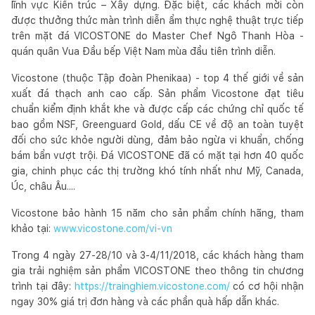
lĩnh vực Kiến trúc – Xây dựng. Đặc biệt, các khách mời còn
được thưởng thức màn trình diễn ẩm thực nghệ thuật trực tiếp
trên mặt đá VICOSTONE do Master Chef Ngô Thanh Hòa -
quán quân Vua Đầu bếp Việt Nam mùa đầu tiên trình diễn.
Vicostone (thuộc Tập đoàn Phenikaa) - top 4 thế giới về sản
xuất đá thạch anh cao cấp. Sản phẩm Vicostone đạt tiêu
chuẩn kiểm định khắt khe và được cấp các chứng chỉ quốc tế
bao gồm NSF, Greenguard Gold, dấu CE về độ an toàn tuyệt
đối cho sức khỏe người dùng, đảm bảo ngừa vi khuẩn, chống
bám bẩn vượt trội. Đá VICOSTONE đã có mặt tại hơn 40 quốc
gia, chinh phục các thị trường khó tính nhất như Mỹ, Canada,
Úc, châu Âu....
Vicostone bảo hành 15 năm cho sản phẩm chính hãng, tham
khảo tại:
www.vicostone.com/vi-vn
Trong 4 ngày 27-28/10 và 3-4/11/2018, các khách hàng tham
gia trải nghiệm sản phẩm VICOSTONE theo thông tin chương
trình tại đây:
https://trainghiem.vicostone.com/
có cơ hội nhận
ngay 30% giá trị đơn hàng và các phần quà hấp dẫn khác.