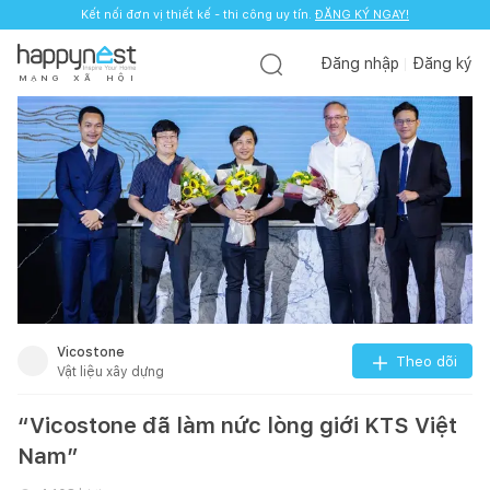
Kết nối đơn vị thiết kế - thi công uy tín.
ĐĂNG KÝ NGAY!
Đăng nhập
Đăng ký
M
Ạ
N
G
X
Ã
H
Ộ
I
Vicostone
Theo dõi
Vật liệu xây dựng
“Vicostone đã làm nức lòng giới KTS Việt
Nam”