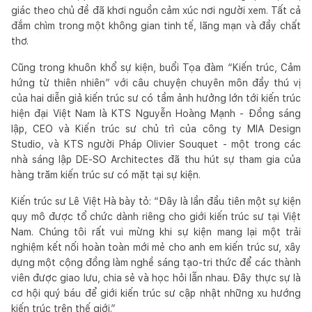
giác theo chủ đề đã khơi nguồn cảm xúc nơi người xem. Tất cả
đắm chìm trong một không gian tinh tế, lãng mạn và đầy chất
thơ.
Cũng trong khuôn khổ sự kiện, buổi Tọa đàm “Kiến trúc, Cảm
hứng từ thiên nhiên” với câu chuyện chuyên môn đầy thú vị
của hai diễn giả kiến trúc sư có tầm ảnh hưởng lớn tới kiến trúc
hiện đại Việt Nam là KTS Nguyễn Hoàng Mạnh - Đồng sáng
lập, CEO và Kiến trúc sư chủ trì của công ty MIA Design
Studio, và KTS người Pháp Olivier Souquet - một trong các
nhà sáng lập DE-SO Architectes đã thu hút sự tham gia của
hàng trăm kiến trúc sư có mặt tại sự kiện.
Kiến trúc sư Lê Việt Hà bày tỏ: “Đây là lần đầu tiên một sự kiện
quy mô được tổ chức dành riêng cho giới kiến trúc sư tại Việt
Nam. Chúng tôi rất vui mừng khi sự kiện mang lại một trải
nghiệm kết nối hoàn toàn mới mẻ cho anh em kiến trúc sư, xây
dựng một cộng đồng làm nghề sáng tạo-tri thức để các thành
viên được giao lưu, chia sẻ và học hỏi lẫn nhau. Đây thực sự là
cơ hội quý báu để giới kiến trúc sư cập nhật những xu hướng
kiến trúc trên thế giới.”