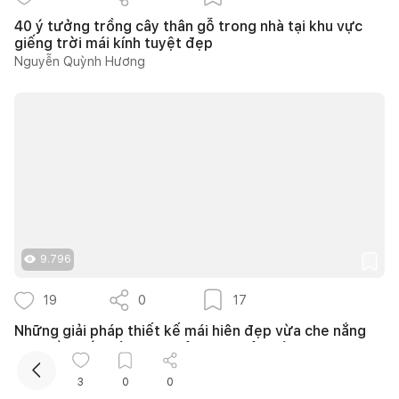
40 ý tưởng trồng cây thân gỗ trong nhà tại khu vực
giếng trời mái kính tuyệt đẹp
Nguyễn Quỳnh Hương
Kết nối thiết kế, thi công
Mua sắm hoàn thiện nhà
9.796
19
0
17
Những giải pháp thiết kế mái hiên đẹp vừa che nắng
mưa vừa đón sáng tự nhiên cho ngôi nhà
Nguyễn Quỳnh Hương
3
0
0