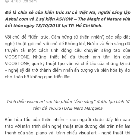
4.108
lượt xem
Đó là chia sẻ của kiến trúc sư Lê Việt Hà, người sáng lập
Ashui.com về 2 sự kiện ASHOW – The Magic of Nature vừa
kết thúc ngày 13/10/2018 tại TP. Hồ Chí Minh.
Với chủ đề “Kiến trúc, Cảm hứng từ thiên nhiên”, các sắp đặt
nghệ thuật gợi mở với chủ đề Không khí, Nước và Ánh sáng đã
truyền tải một cách sinh động câu chuyện sáng tạo của
VICOSTONE. Những thiết kế đá thạch anh tấm lớn của
VICOSTONE, qua kỹ thuật tạo vân và chế tác của những kỹ sư
– nghệ sỹ đã trở thành điểm nhấn ấn tượng và biến hóa kỳ ảo
cho toàn bộ không gian triển lãm.
Trình diễn visual art với tác phẩm “Ánh sáng” được tạo hình từ
tấm đá VICOSTONE Nero Marquina
Bản hòa tấu của thiên nhiên – con người được đẩy lên cao
trào với màn trình diễn nghệ thuật múa đương đại trên nền âm
thanh của sáo, piano và trình chiếu visual art - nghệ thuật thị