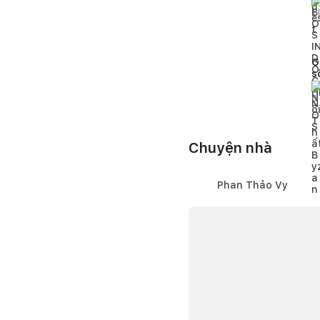
1
l
G
s
c
0
Chuyện nhà
Phan Thảo Vy