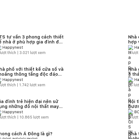
TS tư vấn 3 phong cách thiết
Nhà 
ế nhà ở phù hợp gia đình đa
hợp 
hế hệ
Happynest
Ha
lượt thích |
3.021
lượt xem
6
lượt
hà phố với thiết kế cửa sổ và
Nhà 
hoảng thông tầng độc đáo
3 th
iúp giải quyết vấn đề thiếu
tận 
Happynest
Ha
áng
bình,
lượt thích |
1.742
lượt xem
25
lượ
ia đình trẻ hiện đại nên sử
Nội 
ụng những đồ nội thất may
Dươ
o dạng module nào?
Happynest
BO
lượt thích |
10.865
lượt xem
4
lượt
hong cách Á Đông là gì?
Nhà 
hướn