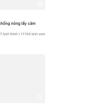
 chống nóng lấy cảm
7
lượt thích |
17.793
lượt xem