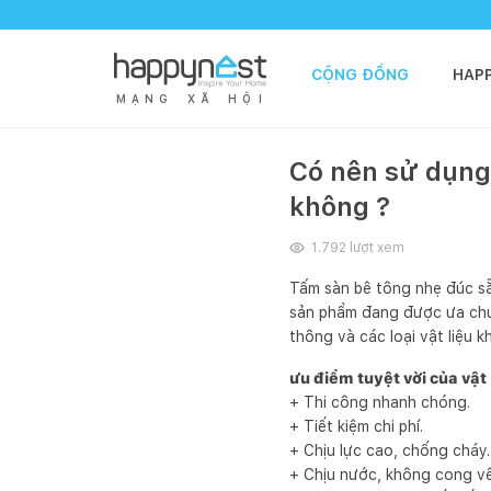
CỘNG ĐỒNG
HAP
M
Ạ
N
G
X
Ã
H
Ộ
I
Có nên sử dụng
không ?
1.792
lượt xem
Tấm sàn bê tông nhẹ đúc sẵn
sản phẩm đang được ưa chuộ
thông và các loại vật liệu k
ưu điểm tuyệt vời của vật 
+ Thi công nhanh chóng.
+ Tiết kiệm chi phí.
+ Chịu lực cao, chống cháy.
+ Chịu nước, không cong v