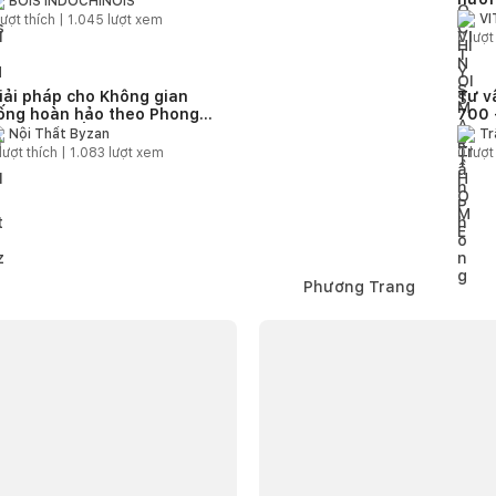
BOIS INDOCHINOIS
V
ượt thích |
1.045
lượt xem
0
lượt
iải pháp cho Không gian
Tư v
ống hoàn hảo theo Phong
700 
ách Nội thất hiện đại
Nội Thất Byzan
Tr
lượt thích |
1.083
lượt xem
0
lượt
Phương Trang