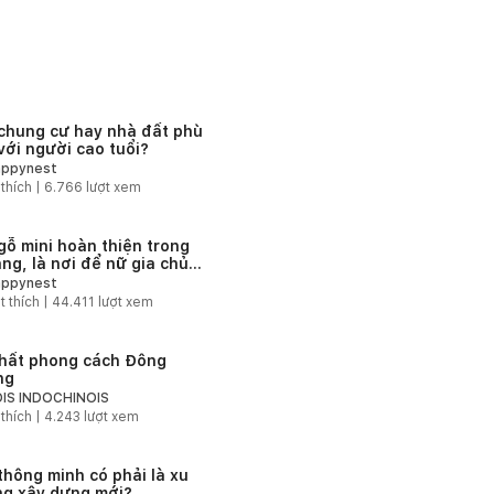
chung cư hay nhà đất phù
với người cao tuổi?
ppynest
 thích |
6.766
lượt xem
gỗ mini hoàn thiện trong
áng, là nơi để nữ gia chủ
hưởng thiên nhiên yên
ppynest
 rời xa phố thị
t thích |
44.411
lượt xem
thất phong cách Đông
ng
IS INDOCHINOIS
 thích |
4.243
lượt xem
thông minh có phải là xu
g xây dựng mới?