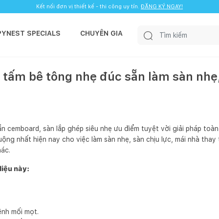
Kết nối đơn vị thiết kế - thi công uy tín.
ĐĂNG KÝ NGAY!
PYNEST SPECIALS
CHUYÊN GIA
 tấm bê tông nhẹ đúc sẵn làm sàn nhẹ
 cemboard, sàn lắp ghép siêu nhẹ ưu điểm tuyệt vời giải pháp toàn 
ng nhất hiện nay cho việc làm sàn nhẹ, sàn chịu lực, mái nhà thay
hác.
liệu này:
ênh mối mọt.