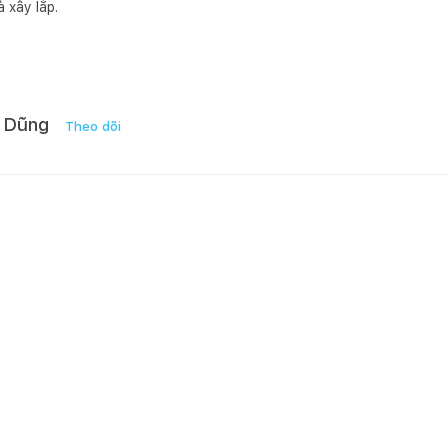
à xây lắp.
 Dũng
Theo dõi