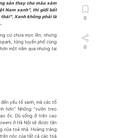
ộng sản thay cho màu xám
ệt Nam xanh”, thì giới bất
 thái”. Xanh không phải là
0
o.
hung cư chưa mọc lên, nhưng
copark, từng tuyến phố cùng
0
 hơn một năm qua nhưng tại
g đến yếu tố xanh, mà các tổ
nh hơn”. Những “vườn treo
cao ốc. Dù sống ở trên cao
owers ở Hà Nội sẽ được tận
ng của toà nhà. Hoàng tráng
trên nóc của tất cả các toà