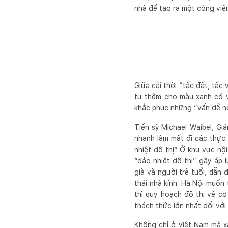
nhà để tạo ra một công viê
Giữa cái thời “tấc đất, tấc
tư thêm cho màu xanh có vẻ
khắc phục những “vấn đề nó
Tiến sỹ Michael Waibel, Gi
nhanh làm mất đi các thực
nhiệt đô thị”. Ở khu vực n
“đảo nhiệt đô thị” gây áp 
già và người trẻ tuổi, dẫn
thải nhà kính. Hà Nội muốn 
thì quy hoạch đô thị về c
thách thức lớn nhất đối với
Không chỉ ở Việt Nam mà xa