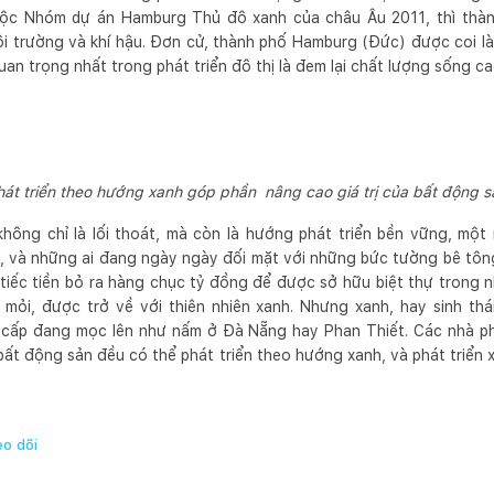
huộc Nhóm dự án Hamburg Thủ đô xanh của châu Âu 2011, thì thành
ôi trường và khí hậu. Đơn cử, thành phố Hamburg (Đức) được coi là
uan trọng nhất trong phát triển đô thị là đem lại chất lượng sống c
hát triển theo hướng xanh góp phần nâng cao giá trị của bất động s
i không chỉ là lối thoát, mà còn là hướng phát triển bền vững, 
, và những ai đang ngày ngày đối mặt với những bức tường bê tông
g tiếc tiền bỏ ra hàng chục tỷ đồng để được sở hữu biệt thự trong 
mỏi, được trở về với thiên nhiên xanh. Nhưng xanh, hay sinh thái
cấp đang mọc lên như nấm ở Đà Nẵng hay Phan Thiết. Các nhà ph
ất động sản đều có thể phát triển theo hướng xanh, và phát triển x
o dõi