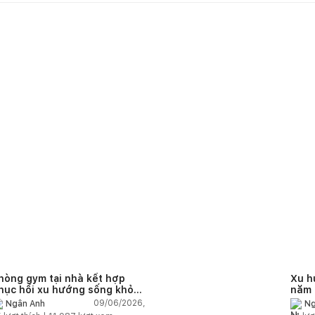
hòng gym tại nhà kết hợp
Xu h
hục hồi xu hướng sống khỏe
năm 
rong nhà hiện đại
nào?
09/06/2026,
Ngân Anh
Ng