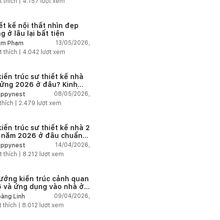
t thích |
4.157
lượt xem
ết kế nội thất nhìn đẹp
 ở lâu lại bất tiện
13/05/2026,
am Phạm
t thích |
4.042
lượt xem
kiến trúc sư thiết kế nhà
lửng 2026 ở đâu? Kinh
ệm chọn đúng tránh tốn
08/05/2026,
ppynest
thích |
2.479
lượt xem
kiến trúc sư thiết kế nhà 2
 năm 2026 ở đâu chuẩn
?
14/04/2026,
ppynest
t thích |
8.212
lượt xem
ướng kiến trúc cảnh quan
 và ứng dụng vào nhà ở
ị hiện đại
09/04/2026,
àng Linh
t thích |
8.012
lượt xem