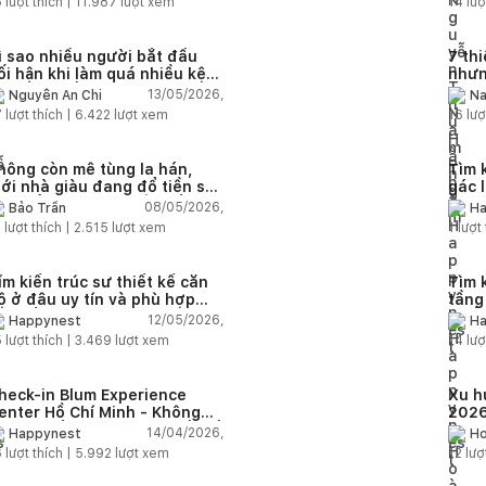
5
lượt thích |
11.987
lượt xem
14
lượ
ì sao nhiều người bắt đầu
7 thi
ối hận khi làm quá nhiều kệ
nhưng
ở trong bếp?
13/05/2026,
Nguyễn An Chi
N
7
lượt thích |
6.422
lượt xem
16
lượ
hông còn mê tùng la hán,
Tìm 
iới nhà giàu đang đổ tiền săn
gác 
 liu cổ thụ từ châu Âu về ban
nghi
08/05/2026,
Bảo Trần
Ha
ông
tiền
3
lượt thích |
2.515
lượt xem
1
lượt 
ìm kiến trúc sư thiết kế căn
Tìm 
ộ ở đâu uy tín và phù hợp
tầng
hu cầu năm 2026?
nhất
12/05/2026,
Happynest
Ha
5
lượt thích |
3.469
lượt xem
14
lượ
heck-in Blum Experience
Xu h
enter Hồ Chí Minh - Không
2026
ian truyền cảm hứng thiết kế
đô th
14/04/2026,
Happynest
Ho
ội thất
6
lượt thích |
5.992
lượt xem
12
lượ