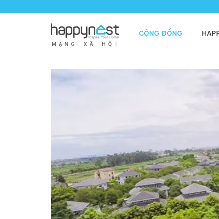
CỘNG ĐỒNG
HAP
M
Ạ
N
G
X
Ã
H
Ộ
I