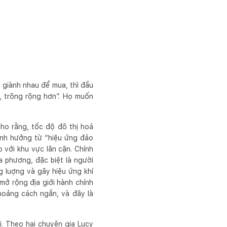
i giành nhau để mua, thì đầu
n, trông rộng hơn”. Họ muốn
cho rằng, tốc độ đô thị hoá
ảnh hưởng từ “hiệu ứng đảo
 với khu vực lân cận. Chính
a phương, đặc biệt là người
g luợng và gây hiệu ứng khí
 mở rộng địa giới hành chính
hoảng cách ngắn, và đây là
i. Theo hai chuyên gia Lucy