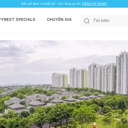
Kết nối đơn vị thiết kế - thi công uy tín.
ĐĂNG KÝ NGAY!
PYNEST SPECIALS
CHUYÊN GIA