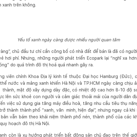
n xanh trên không.
Yếu tố xanh ngày càng được nhiều người quan tâm
 vàng”, chủ đầu tư chỉ cần công bố có nhà đất để bán là đã có ngườ
 hơi phí. Nhưng, những người phát triển Ecopark lại “nghĩ xa hơ
ng” do quá trình đô thị hoá quá nhanh gây ra.
ảng viên chính Khoa Địa lý kinh tế thuộc Đại học Hamburg (Đức), 
 thể nước và mảng xanh khiến Hà Nội và TP.HCM ngày càng chịu 
ội thành, mật độ xây dựng dày đặc, có nhiệt độ cao hơn 8-10 độ so
lực lên sức khoẻ con người và cảm giác thoải mái của người dân đị
 đến việc sử dụng gia tăng máy điều hoà, tăng nhu cầu tiêu thụ năn
trở thành thành phố “xanh, văn minh, hiện đại”, nhưng ngay cả khi
ơ bản vẫn bám theo khái niệm thành phố nén, thành phố của các k
 quy hoạch đô thị Hà Nội.
nh còn là xu hướng phát triển bất động sản chủ đạo trên thế giớ