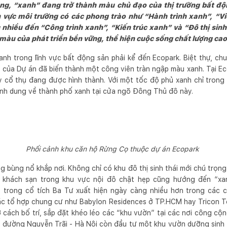
ằng, “xanh” đang trở thành màu chủ đạo của thị trường bất đ
 vực môi trường có các phong trào như “Hành trình xanh”, “Vi
hiều đến “Công trình xanh”, “Kiến trúc xanh” và “Đô thị sinh
à màu của phát triển bền vững, thể hiện cuộc sống chất lượng ca
nh trong lĩnh vực bất động sản phải kể đến Ecopark. Biệt thự, c
1 của Dự án đã biến thành một công viên tràn ngập màu xanh. Tại E
y cổ thụ đang được hình thành. Với một tốc độ phủ xanh chỉ trong
ình dung về thành phố xanh tại cửa ngõ Đông Thủ đô này.
Phối cảnh khu căn hộ Rừng Cọ thuộc dự án Ecopark
ang bùng nổ khắp nơi. Không chỉ có khu đô thị sinh thái mới chú trọn
 khách sạn trong khu vực nội đô chật hẹp cũng hướng đến “xa
 trong cổ tích Ba Tư xuất hiện ngày càng nhiều hơn trong các 
c tổ hợp chung cư như Babylon Residences ở TP.HCM hay Tricon T
cách bố trí, sắp đặt khéo léo các “khu vườn” tại các nơi công cộ
n đường Nguyễn Trãi - Hà Nội còn đầu tư một khu vườn dưỡng sinh 