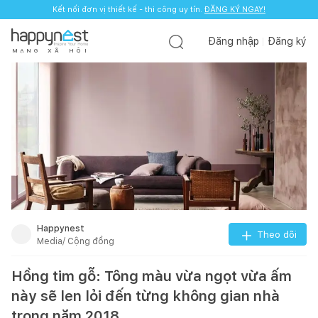
Kết nối đơn vị thiết kế - thi công uy tín.
Kết nối đơn vị thiết kế - thi công uy tín.
ĐĂNG KÝ NGAY!
ĐĂNG KÝ NGAY!
Đăng nhập
Đăng ký
M
Ạ
N
G
X
Ã
H
Ộ
I
Happynest
Theo dõi
Media/ Cộng đồng
Hồng tim gỗ: Tông màu vừa ngọt vừa ấm
này sẽ len lỏi đến từng không gian nhà
trong năm 2018