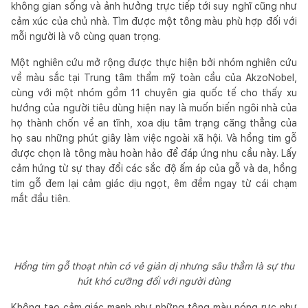
không gian sống và ảnh hưởng trực tiếp tới suy nghĩ cũng như
cảm xúc của chủ nhà. Tìm được một tông màu phù hợp đối với
mỗi người là vô cùng quan trọng.
Một nghiên cứu mở rộng được thực hiện bởi nhóm nghiên cứu
về màu sắc tại Trung tâm thẩm mỹ toàn cầu của AkzoNobel,
cùng với một nhóm gồm 11 chuyên gia quốc tế cho thấy xu
hướng của người tiêu dùng hiện nay là muốn biến ngôi nhà của
họ thành chốn về an tĩnh, xoa dịu tâm trạng căng thẳng của
họ sau những phút giây làm việc ngoài xã hội. Và hồng tim gỗ
được chọn là tông màu hoàn hảo để đáp ứng nhu cầu này. Lấy
cảm hứng từ sự thay đổi các sắc độ ấm áp của gỗ và da, hồng
tim gỗ đem lại cảm giác dịu ngọt, êm đềm ngay từ cái chạm
mắt đầu tiên.
Hồng tim gỗ thoạt nhìn có vẻ giản dị nhưng sâu thẳm là sự thu
hút khó cưỡng đối với người dùng
Không tạo cảm giác mạnh như những tông màu nóng rực như