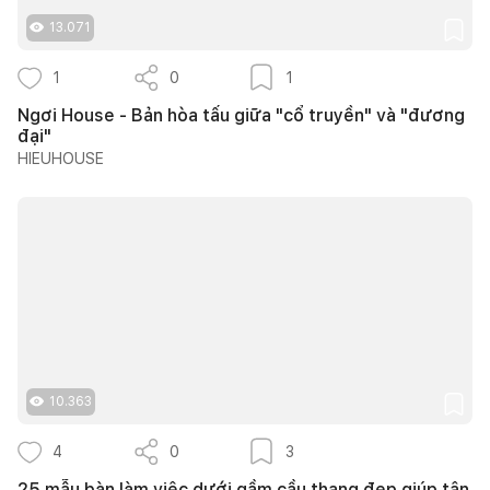
13.071
1
0
1
Ngơi House - Bản hòa tấu giữa "cổ truyền" và "đương
đại"
HIEUHOUSE
10.363
4
0
3
25 mẫu bàn làm việc dưới gầm cầu thang đẹp giúp tận