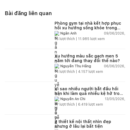
Bài đăng liên quan
Phòng gym tại nhà kết hợp phục
hồi xu hướng sống khỏe trong
nhà hiện đại
09/06/2026,
Ngân Anh
15
lượt thích |
11.985
lượt xem
Xu hướng màu sắc gạch men 5
năm tới đang thay đổi thế nào?
06/06/2026,
Nguyễn Thu Hằng
14
lượt thích |
4.157
lượt xem
Vì sao nhiều người bắt đầu hối
hận khi làm quá nhiều kệ hở trong
bếp?
13/05/2026,
Nguyễn An Chi
17
lượt thích |
6.419
lượt xem
7 thiết kế nội thất nhìn đẹp
nhưng ở lâu lại bất tiện