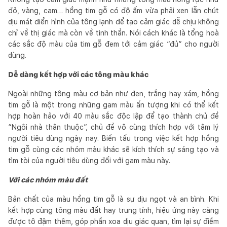
đỏ, vàng, cam… hồng tim gỗ có độ ấm vừa phải xen lẫn chút
dịu mát điển hình của tông lạnh để tạo cảm giác dễ chịu không
chỉ về thị giác mà còn về tinh thần. Nói cách khác là tổng hoà
các sắc độ màu của tim gỗ đem tới cảm giác “đủ” cho người
dùng.
Dễ dàng kết hợp với các tông màu khác
Ngoài những tông màu cơ bản như đen, trắng hay xám, hồng
tim gỗ là một trong những gam màu ấn tượng khi có thể kết
hợp hoàn hảo với 40 màu sắc độc lập để tạo thành chủ đề
“Ngôi nhà thân thuộc”, chủ đề vô cùng thích hợp với tâm lý
người tiêu dùng ngày nay. Biến tấu trong việc kết hợp hồng
tim gỗ cùng các nhóm màu khác sẽ kích thích sự sáng tạo và
tìm tòi của người tiêu dùng đối với gam màu này.
Với các nhóm màu đất
Bản chất của màu hồng tim gỗ là sự dịu ngọt và an bình. Khi
kết hợp cùng tông màu đất hay trung tính, hiệu ứng này càng
được tô đậm thêm, góp phần xoa dịu giác quan, tìm lại sự điềm