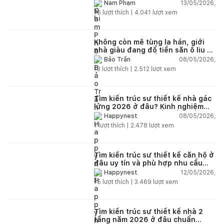
13/05/2026,
Nam Phạm
16
lượt thích |
4.041
lượt xem
Không còn mê tùng la hán, giới
nhà giàu đang đổ tiền săn ô liu cổ
thụ từ châu Âu về ban công
08/05/2026,
Bảo Trần
13
lượt thích |
2.512
lượt xem
Tìm kiến trúc sư thiết kế nhà gác
lửng 2026 ở đâu? Kinh nghiệm
chọn đúng tránh tốn tiền
08/05/2026,
Happynest
1
lượt thích |
2.478
lượt xem
Tìm kiến trúc sư thiết kế căn hộ ở
đâu uy tín và phù hợp nhu cầu
năm 2026?
12/05/2026,
Happynest
15
lượt thích |
3.469
lượt xem
Tìm kiến trúc sư thiết kế nhà 2
tầng năm 2026 ở đâu chuẩn