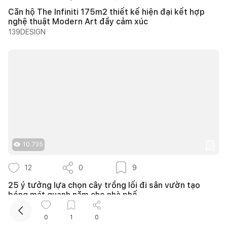
Căn hộ The Infiniti 175m2 thiết kế hiện đại kết hợp
nghệ thuật Modern Art đầy cảm xúc
139DESIGN
Kết nối thiết kế, thi công
Mua sắm hoàn thiện nhà
10.735
12
0
9
25 ý tưởng lựa chọn cây trồng lối đi sân vườn tạo
bóng mát quanh năm cho nhà phố
Nguyễn Quỳnh Hương
0
1
0