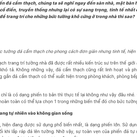
 đá cẩm thạch, chúng ta sẽ nghĩ ngay đến sàn nhà, mặt bàn ho
̉ điển, truyền thống nhưng lại có sự sang trọng, tinh tế nhất đ
 để trang trí cho những bức tường khô cứng ở trong nhà thì sao?
c tường đá cẩm thạch cho phong cách đơn giản nhưng tinh tế, hiện 
h trang trí tường nhà đã được rất nhiều kiến trúc sư trên thế giới á
 khó tả. Không những vậy, đá cẩm thạch cũng rất linh hoạt và p
 gắn đá cẩm thạch có thể xuất hiện trong phòng khách, phòng bê
chỉ là có dạng phiến to bản thì thực tế lại không như vậy đâu nhé. 
hoàn toàn có thể lựa chọn 1 trong những biến thể đó cho bức tườ
 mang tự nhiên vào không gian sống
 hiện đang được sử dụng phổ biến nhất, là dạng phiến lớn. Sử dụn
i khi lắp ráp đá lên tường. Nhờ vậy, sự toàn vẹn của phiến đá t