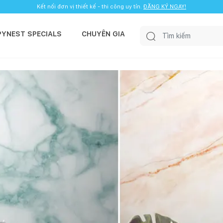
Kết nối đơn vị thiết kế - thi công uy tín.
ĐĂNG KÝ NGAY!
PYNEST SPECIALS
CHUYÊN GIA