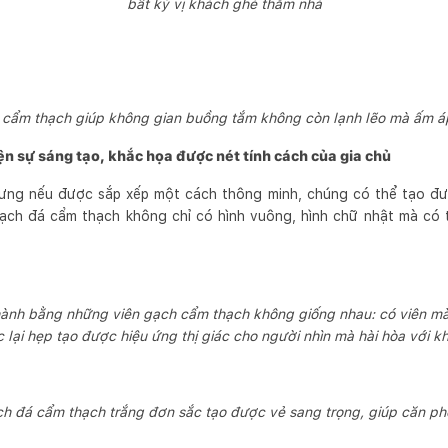
bất kỳ vị khách ghé thăm nhà
á cẩm thạch giúp không gian buồng tắm không còn lạnh lẽo mà ấm áp
̣n sự sáng tạo, khắc họa được nét tính cách của gia chủ
ng nếu được sắp xếp một cách thông minh, chúng có thể tạo được 
ch đá cẩm thạch không chỉ có hình vuông, hình chữ nhật mà có thê
hành bằng những viên gạch cẩm thạch không giống nhau: có viên màu 
lại hẹp tạo được hiệu ứng thị giác cho người nhìn mà hài hòa vơ
̣ch đá cẩm thạch trắng đơn sắc tạo được vẻ sang trọng, giúp căn p