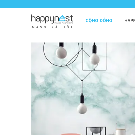
CỘNG ĐỒNG
HAP
M
Ạ
N
G
X
Ã
H
Ộ
I