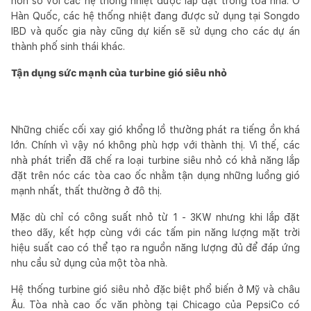
hơn so với các hệ thống nhiệt được lắp đặt trong tòa nhà. Ở
Hàn Quốc, các hệ thống nhiệt đang được sử dụng tại Songdo
IBD và quốc gia này cũng dự kiến sẽ sử dụng cho các dự án
thành phố sinh thái khác.
Tận dụng sức mạnh của turbine gió siêu nhỏ
Những chiếc cối xay gió khổng lồ thường phát ra tiếng ồn khá
lớn. Chính vì vậy nó không phù hợp với thành thị. Vì thế, các
nhà phát triển đã chế ra loại turbine siêu nhỏ có khả năng lắp
đặt trên nóc các tòa cao ốc nhằm tận dụng những luồng gió
mạnh nhất, thất thường ở đô thị.
Mặc dù chỉ có công suất nhỏ từ 1 - 3KW nhưng khi lắp đặt
theo dãy, kết hợp cùng với các tấm pin năng lượng mặt trời
hiệu suất cao có thể tạo ra nguồn năng lượng đủ để đáp ứng
nhu cầu sử dụng của một tòa nhà.
Hệ thống turbine gió siêu nhỏ đặc biệt phổ biến ở Mỹ và châu
Âu. Tòa nhà cao ốc văn phòng tại Chicago của PepsiCo có