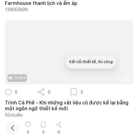
Farmhouse thanh lịch và ấm áp
139DESIGN
Kết nối thiết kế, thi công
11.984
Mua sắm hoàn thiện nhà
5
0
3
Trình Cà Phê - Khi những vật liệu cũ được kể lại bằng
một ngôn ngữ thiết kế mới
S2studio
0
0
0