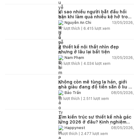
Vì sao nhiều người bắt đầu hối
hận khi làm quá nhiều kệ hở trong
bếp?
13/05/2026,
Nguyễn An Chi
17
lượt thích |
6.415
lượt xem
7 thiết kế nội thất nhìn đẹp
nhưng ở lâu lại bất tiện
13/05/2026,
Nam Phạm
16
lượt thích |
4.034
lượt xem
Không còn mê tùng la hán, giới
nhà giàu đang đổ tiền săn ô liu cổ
thụ từ châu Âu về ban công
08/05/2026,
Bảo Trần
13
lượt thích |
2.511
lượt xem
Tìm kiến trúc sư thiết kế nhà gác
lửng 2026 ở đâu? Kinh nghiệm
chọn đúng tránh tốn tiền
08/05/2026,
Happynest
1
lượt thích |
2.477
lượt xem