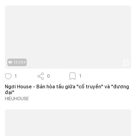
13.054
1
0
1
Ngơi House - Bản hòa tấu giữa "cổ truyền" và "đương
đại"
HIEUHOUSE