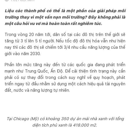
Liệu các thành phố có thể là một phần của giải pháp môi
trường thay vì một vấn nạn môi trường? Đây không phải là
một câu hỏi vu vơ mà hoàn toàn rất nghiêm túc.
Trong vòng 20 năm tới, dân số tại các đô thị trên thế giới sẽ
tăng từ 3 tỉ lên 5 tỉ người. Nếu tốc độ đô thị hóa vẫn như hiện
nay thì các đô thị sẽ chiếm tới 3/4 nhu cầu năng lượng của thế
giới vào năm 2030.
Phần lớn mức tăng này đến từ các quốc gia đang phát triển
mạnh như Trung Quốc, Ấn Độ. Để cải thiện tình trạng này cần
phải có sự thay đổi trong cách suy nghĩ về quy hoạch, phát
triển ngay từ đầu nhằm sử dụng một cách hiệu quả tài nguyên
đất, nước và năng lượng tự nhiên.
Tại Chicago (Mỹ) có khoảng 350 dự án mái nhà xanh với tổng
diện tích phủ xanh là 418.000 m2.