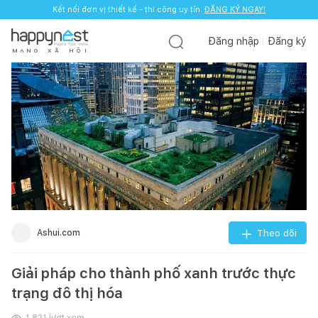
Kết nối đơn vị thiết kế - thi công uy tín.
ĐĂNG KÝ NGAY!
Đăng nhập
Đăng ký
M
Ạ
N
G
X
Ã
H
Ộ
I
Ashui.com
Theo dõi
Giải pháp cho thành phố xanh trước thực
trạng đô thị hóa
1.821
lượt xem