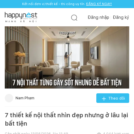
Kết nối đơn vị thiết kế - thi công uy tín.
ĐĂNG KÝ NGAY!
Đăng nhập
Đăng ký
M
Ạ
N
G
X
Ã
H
Ộ
I
Nam Phạm
Theo dõi
7 thiết kế nội thất nhìn đẹp nhưng ở lâu lại
bất tiện
Cập nhật ngày
13/05/2026, lúc 11:49
4.044
lượt xem