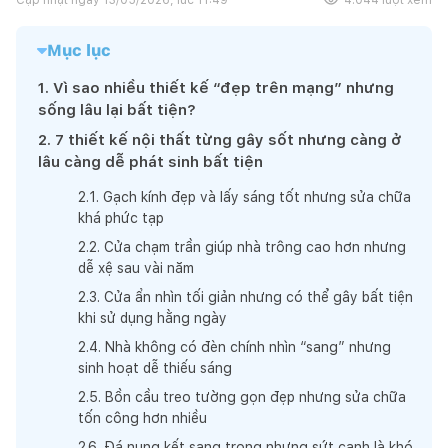
Mục lục
1
.
Vì sao nhiều thiết kế “đẹp trên mạng” nhưng
sống lâu lại bất tiện?
2
.
7 thiết kế nội thất từng gây sốt nhưng càng ở
lâu càng dễ phát sinh bất tiện
2
.
1
.
Gạch kính đẹp và lấy sáng tốt nhưng sửa chữa
khá phức tạp
2
.
2
.
Cửa chạm trần giúp nhà trông cao hơn nhưng
dễ xệ sau vài năm
2
.
3
.
Cửa ẩn nhìn tối giản nhưng có thể gây bất tiện
khi sử dụng hằng ngày
2
.
4
.
Nhà không có đèn chính nhìn “sang” nhưng
sinh hoạt dễ thiếu sáng
2
.
5
.
Bồn cầu treo tường gọn đẹp nhưng sửa chữa
tốn công hơn nhiều
2
.
6
.
Đá nung kết sang trọng nhưng sứt cạnh là khó