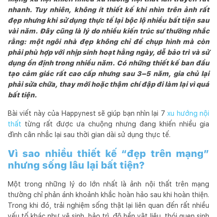
nhanh. Tuy nhiên, không ít thiết kế khi nhìn trên ảnh rất
đẹp nhưng khi sử dụng thực tế lại bộc lộ nhiều bất tiện sau
vài năm. Đây cũng là lý do nhiều kiến trúc sư thường nhắc
rằng: một ngôi nhà đẹp không chỉ để chụp hình mà còn
phải phù hợp với nhịp sinh hoạt hằng ngày, dễ bảo trì và sử
dụng ổn định trong nhiều năm. Có những thiết kế ban đầu
tạo cảm giác rất cao cấp nhưng sau 3–5 năm, gia chủ lại
phải sửa chữa, thay mới hoặc thậm chí đập đi làm lại vì quá
bất tiện.
Bài viết này của Happynest sẽ giúp bạn nhìn lại 7
xu hướng nội
thất
từng rất được ưa chuộng nhưng đang khiến nhiều gia
đình cân nhắc lại sau thời gian dài sử dụng thực tế.
Vì sao nhiều thiết kế “đẹp trên mạng”
nhưng sống lâu lại bất tiện?
Một trong những lý do lớn nhất là ảnh nội thất trên mạng
thường chỉ phản ánh khoảnh khắc hoàn hảo sau khi hoàn thiện.
Trong khi đó, trải nghiệm sống thật lại liên quan đến rất nhiều
yếu tố khác như vệ sinh, bảo trì, độ bền vật liệu, thói quen sinh