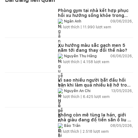
Phòng gym tại nhà kết hợp phục
hồi xu hướng sống khỏe trong
nhà hiện đại
09/06/2026,
Ngân Anh
15
lượt thích |
11.990
lượt xem
Xu hướng màu sắc gạch men 5
năm tới đang thay đổi thế nào?
06/06/2026,
Nguyễn Thu Hằng
14
lượt thích |
4.158
lượt xem
Vì sao nhiều người bắt đầu hối
hận khi làm quá nhiều kệ hở trong
bếp?
13/05/2026,
Nguyễn An Chi
17
lượt thích |
6.425
lượt xem
Không còn mê tùng la hán, giới
nhà giàu đang đổ tiền săn ô liu cổ
thụ từ châu Âu về ban công
08/05/2026,
Bảo Trần
13
lượt thích |
2.518
lượt xem