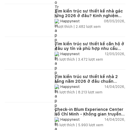
Tìm kiến trúc sư thiết kế nhà gác
lửng 2026 ở đâu? Kinh nghiệm
chọn đúng tránh tốn tiền
08/05/2026,
Happynest
1
lượt thích |
2.482
lượt xem
Tìm kiến trúc sư thiết kế căn hộ ở
đâu uy tín và phù hợp nhu cầu
năm 2026?
12/05/2026,
Happynest
15
lượt thích |
3.472
lượt xem
Tìm kiến trúc sư thiết kế nhà 2
tầng năm 2026 ở đâu chuẩn
nhất?
14/04/2026,
Happynest
14
lượt thích |
8.213
lượt xem
Check-in Blum Experience Center
Hồ Chí Minh - Không gian truyền
cảm hứng thiết kế nội thất
14/04/2026,
Happynest
16
lượt thích |
5.993
lượt xem