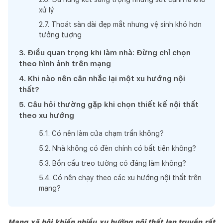
xử lý
2
.
7
.
Thoát sàn dài đẹp mắt nhưng vệ sinh khó hơn
tưởng tượng
3
.
Điều quan trọng khi làm nhà: Đừng chỉ chọn
theo hình ảnh trên mạng
4
.
Khi nào nên cân nhắc lại một xu hướng nội
thất?
5
.
Câu hỏi thường gặp khi chọn thiết kế nội thất
theo xu hướng
5
.
1
.
Có nên làm cửa chạm trần không?
5
.
2
.
Nhà không có đèn chính có bất tiện không?
5
.
3
.
Bồn cầu treo tường có đáng làm không?
5
.
4
.
Có nên chạy theo các xu hướng nội thất trên
mạng?
Mạng xã hội khiến nhiều xu hướng nội thất lan truyền rất