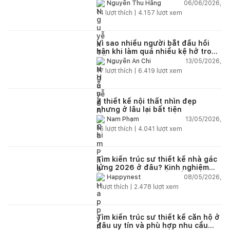
06/06/2026,
Nguyễn Thu Hằng
14
lượt thích |
4.157
lượt xem
Vì sao nhiều người bắt đầu hối
hận khi làm quá nhiều kệ hở trong
bếp?
13/05/2026,
Nguyễn An Chi
17
lượt thích |
6.419
lượt xem
7 thiết kế nội thất nhìn đẹp
nhưng ở lâu lại bất tiện
13/05/2026,
Nam Phạm
16
lượt thích |
4.041
lượt xem
Tìm kiến trúc sư thiết kế nhà gác
lửng 2026 ở đâu? Kinh nghiệm
chọn đúng tránh tốn tiền
08/05/2026,
Happynest
1
lượt thích |
2.478
lượt xem
Tìm kiến trúc sư thiết kế căn hộ ở
đâu uy tín và phù hợp nhu cầu