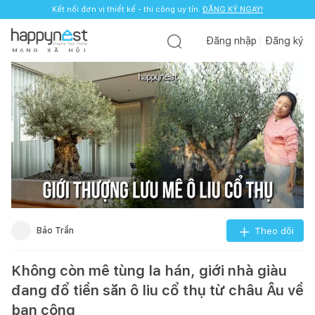
Kết nối đơn vị thiết kế - thi công uy tín.
Kết nối đơn vị thiết kế - thi công uy tín.
ĐĂNG KÝ NGAY!
ĐĂNG KÝ NGAY!
Đăng nhập
Đăng ký
M
Ạ
N
G
X
Ã
H
Ộ
I
Bảo Trần
Theo dõi
Không còn mê tùng la hán, giới nhà giàu
đang đổ tiền săn ô liu cổ thụ từ châu Âu về
ban công