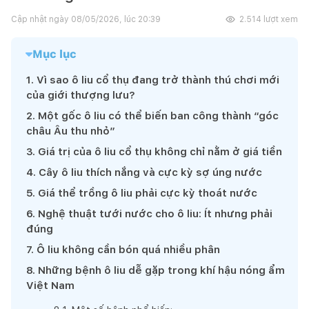
Cập nhật ngày
08/05/2026, lúc 20:39
2.514
lượt xem
Mục lục
1
.
Vì sao ô liu cổ thụ đang trở thành thú chơi mới
của giới thượng lưu?
2
.
Một gốc ô liu có thể biến ban công thành “góc
châu Âu thu nhỏ”
3
.
Giá trị của ô liu cổ thụ không chỉ nằm ở giá tiền
4
.
Cây ô liu thích nắng và cực kỳ sợ úng nước
5
.
Giá thể trồng ô liu phải cực kỳ thoát nước
6
.
Nghệ thuật tưới nước cho ô liu: Ít nhưng phải
đúng
7
.
Ô liu không cần bón quá nhiều phân
8
.
Những bệnh ô liu dễ gặp trong khí hậu nóng ẩm
Việt Nam