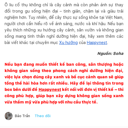
Ô liu cổ thụ không chỉ là cây cảnh mà còn phản ánh sự thay
đổi trong gu sống hiện đại – tinh giản, chậm lại và giàu trải
nghiệm hơn. Tuy nhiên, để cây thực sự sống khỏe tại Việt Nam,
người chơi cần hiểu rõ về ánh sáng, nước và khí hậu. Nếu bạn
yêu thích những xu hướng cây cảnh, sân vườn và không gian
sống mang tinh thần nghỉ dưỡng hiện đại, hãy xem thêm các
bài viết khác tại chuyên mục
Xu hướng
của
Happynest
.
Nguồn: Soha
Nếu bạn đang muốn thiết kế ban công, sân thượng hoặc
không gian sống theo phong cách nghỉ dưỡng hiện đại,
việc lựa chọn đúng cây xanh và bố cục cảnh quan sẽ giúp
tổng thể hài hòa hơn rất nhiều. Hãy để lại thông tin trong
box bên dưới để
Happynest
kết nối với đơn vị thiết kế – thi
công phù hợp, giúp bạn xây dựng không gian sống xanh
vừa thẩm mỹ vừa phù hợp với nhu cầu thực tế.
Theo dõi
Bảo Trần