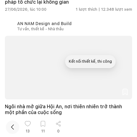
pháp tổ chức lại không gian
27/06/2026, lúc 10:00
1
lượt thích |
12.348
lượt xem
AN NAM Design and Build
Tư vấn, thiết kế - Nhà thầu
Kết nối thiết kế, thi công
Mua sắm hoàn thiện nhà
Ngôi nhà mở giữa Hội An, nơi thiên nhiên trở thành
một phần của cuộc sống
27/06/2026, lúc 10:00
1
lượt thích |
11.224
lượt xem
13
11
0
Thu Nguyễn