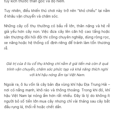
tùy kích thước thân gốc và độ hiếm.
Tuy nhiên, điều khiến thú chơi này trở nên “khó chiều” lại nằm
ở khâu vận chuyển và chăm sóc.
Những cây cổ thụ thường có bầu rễ lớn, thân nặng và hệ rễ
già yếu hơn cây non. Việc đưa cây lên căn hộ cao tầng hoặc
sân thượng đòi hỏi đội thi công chuyên nghiệp, dùng ròng rọc,
xe nâng hoặc hệ thống cố định riêng để tránh làm tổn thương
rễ.
Giá trị của ô liu cổ thụ không chỉ nằm ở giá tiền mà còn ở quá
trình vận chuyển, chăm sóc phức tạp và khả năng thích nghi
với khí hậu nóng ẩm tại Việt Nam.
Ngoài ra, ô liu vốn là cây bản địa vùng khí hậu Địa Trung Hải –
nơi có nắng mạnh, khô ráo và thông thoáng. Trong khi đó, khí
hậu Việt Nam lại nóng ẩm hơn rất nhiều. Đây là lý do không ít
người bỏ số tiền lớn mua cây nhưng chỉ vài tháng sau cây bắt
đầu rụng lá, thối rễ hoặc chết dần.