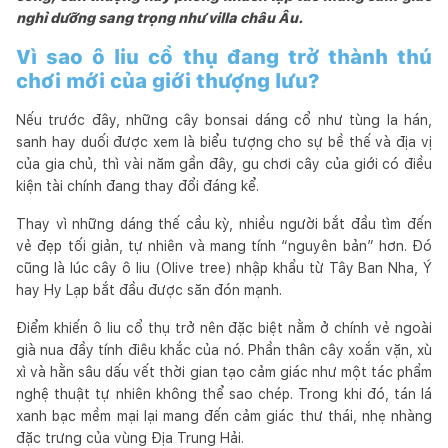
nghỉ dưỡng sang trọng như villa châu Âu.
Vì sao ô liu cổ thụ đang trở thành thú
chơi mới của giới thượng lưu?
Nếu trước đây, những cây bonsai dáng cổ như tùng la hán,
sanh hay duối được xem là biểu tượng cho sự bề thế và địa vị
của gia chủ, thì vài năm gần đây, gu chơi cây của giới có điều
kiện tài chính đang thay đổi đáng kể.
Thay vì những dáng thế cầu kỳ, nhiều người bắt đầu tìm đến
vẻ đẹp tối giản, tự nhiên và mang tính “nguyên bản” hơn. Đó
cũng là lúc cây ô liu (Olive tree) nhập khẩu từ Tây Ban Nha, Ý
hay Hy Lạp bắt đầu được săn đón mạnh.
Điểm khiến ô liu cổ thụ trở nên đặc biệt nằm ở chính vẻ ngoài
già nua đầy tính điêu khắc của nó. Phần thân cây xoắn vặn, xù
xì và hằn sâu dấu vết thời gian tạo cảm giác như một tác phẩm
nghệ thuật tự nhiên không thể sao chép. Trong khi đó, tán lá
xanh bạc mềm mại lại mang đến cảm giác thư thái, nhẹ nhàng
đặc trưng của vùng Địa Trung Hải.