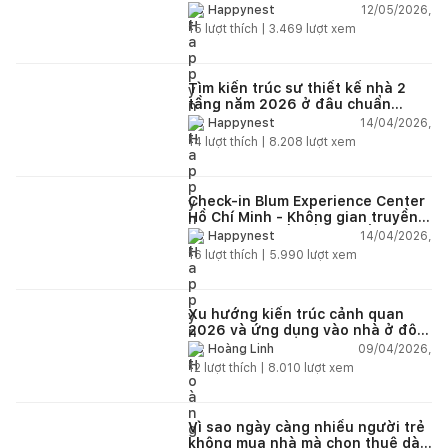
năm 2026?
12/05/2026,
Happynest
15
lượt thích |
3.469
lượt xem
Tìm kiến trúc sư thiết kế nhà 2
tầng năm 2026 ở đâu chuẩn
nhất?
14/04/2026,
Happynest
14
lượt thích |
8.208
lượt xem
Check-in Blum Experience Center
Hồ Chí Minh - Không gian truyền
cảm hứng thiết kế nội thất
14/04/2026,
Happynest
16
lượt thích |
5.990
lượt xem
Xu hướng kiến trúc cảnh quan
2026 và ứng dụng vào nhà ở đô
thị hiện đại
09/04/2026,
Hoàng Linh
12
lượt thích |
8.010
lượt xem
Vì sao ngày càng nhiều người trẻ
không mua nhà mà chọn thuê dài