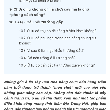
8
.
1
.
Một số bệnh phổ biến:
9
.
Chơi ô liu không chỉ là chơi cây mà là chơi
“phong cách sống”
10
.
FAQ - Câu hỏi thường gặp
10
.
1
.
Ô liu cổ thụ có dễ sống ở Việt Nam không?
10
.
2
.
Ô liu có phù hợp trồng ban công chung cư
không?
10
.
3
.
Vì sao ô liu nhập khẩu thường đắt?
10
.
4
.
Có nên trồng ô liu trong nhà?
10
.
5
.
Ô liu có cần cắt tỉa thường xuyên không?
Những gốc ô liu Tây Ban Nha hàng chục đến hàng trăm
năm tuổi đang trở thành “món chơi” mới của giới yêu
không gian sống cao cấp. Không còn đơn thuần là cây
cảnh trang trí, ô liu cổ thụ được xem như một tác phẩm
điêu khắc sống mang tinh thần Địa Trung Hải, giúp ban
công, sân thượng hay phòng khách lập tức mang cảm giác