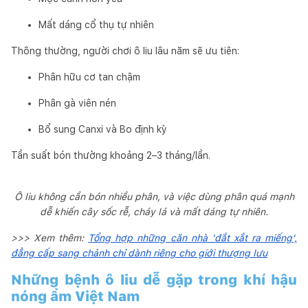
Mất dáng cổ thụ tự nhiên
Thông thường, người chơi ô liu lâu năm sẽ ưu tiên:
Phân hữu cơ tan chậm
Phân gà viên nén
Bổ sung Canxi và Bo định kỳ
Tần suất bón thường khoảng 2–3 tháng/lần.
Ô liu không cần bón nhiều phân, và việc dùng phân quá mạnh
dễ khiến cây sốc rễ, cháy lá và mất dáng tự nhiên.
>>> Xem thêm:
Tổng hợp những căn nhà 'đắt xắt ra miếng',
đẳng cấp sang chảnh chỉ dành riêng cho giới thượng lưu
Những bệnh ô liu dễ gặp trong khí hậu
nóng ẩm Việt Nam