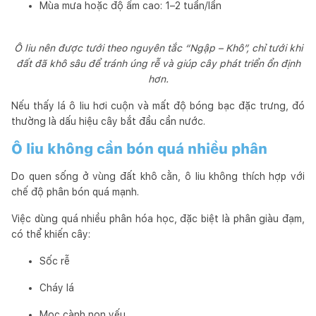
Mùa mưa hoặc độ ẩm cao: 1–2 tuần/lần
Ô liu nên được tưới theo nguyên tắc “Ngập – Khô”, chỉ tưới khi
đất đã khô sâu để tránh úng rễ và giúp cây phát triển ổn định
hơn.
Nếu thấy lá ô liu hơi cuộn và mất độ bóng bạc đặc trưng, đó
thường là dấu hiệu cây bắt đầu cần nước.
Ô liu không cần bón quá nhiều phân
Do quen sống ở vùng đất khô cằn, ô liu không thích hợp với
chế độ phân bón quá mạnh.
Việc dùng quá nhiều phân hóa học, đặc biệt là phân giàu đạm,
có thể khiến cây:
Sốc rễ
Cháy lá
Mọc cành non yếu