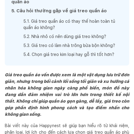
quần áo
5
.
Câu hỏi thường gặp về giá treo quần áo
5
.
1
.
Giá treo quần áo có thay thế hoàn toàn tủ
quần áo không?
5
.
2
.
Nhà nhỏ có nên dùng giá treo không?
5
.
3
.
Giá treo có làm nhà trông bừa bộn không?
5
.
4
.
Chọn giá treo kim loại hay gỗ thì tốt hơn?
Giá treo quần áo vốn được xem là một vật dụng lưu trữ đơn
giản, nhưng trong bối cảnh lối sống tối giản và xu hướng cá
nhân hóa không gian ngày càng phổ biến, món đồ này
đang dần đảm nhiệm vai trò lớn hơn trong thiết kế nội
thất. Không chỉ giúp quần áo gọn gàng, dễ lấy, giá treo còn
góp phần định hình phong cách và tạo điểm nhấn cho
không gian sống.
Bài viết này của Happynest sẽ giúp bạn hiểu rõ từ khái niệm,
phân loại, lợi ích cho đến cách lựa chọn giá treo quần áo phù