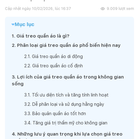
Cập nhật ngày
10/02/2026, lúc 16:37
9.009
lượt xem
Mục lục
1
.
Giá treo quần áo là gì?
2
.
Phân loại giá treo quần áo phổ biến hiện nay
2
.
1
.
Giá treo quần áo di động
2
.
2
.
Giá treo quần áo cố định
3
.
Lợi ích của giá treo quần áo trong không gian
sống
3
.
1
.
Tối ưu diện tích và tăng tính linh hoạt
3
.
2
.
Dễ phân loại và sử dụng hằng ngày
3
.
3
.
Bảo quản quần áo tốt hơn
3
.
4
.
Tăng giá trị thẩm mỹ cho không gian
4
.
Những lưu ý quan trọng khi lựa chọn giá treo