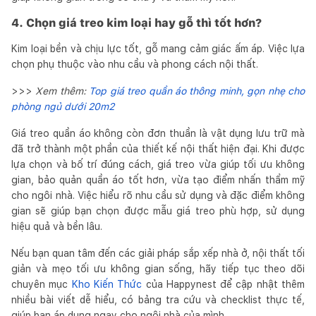
4. Chọn giá treo kim loại hay gỗ thì tốt hơn?
Kim loại bền và chịu lực tốt, gỗ mang cảm giác ấm áp. Việc lựa
chọn phụ thuộc vào nhu cầu và phong cách nội thất.
>>>
Xem thêm:
Top giá treo quần áo thông minh, gọn nhẹ cho
phòng ngủ dưới 20m2
Giá treo quần áo không còn đơn thuần là vật dụng lưu trữ mà
đã trở thành một phần của thiết kế nội thất hiện đại. Khi được
lựa chọn và bố trí đúng cách, giá treo vừa giúp tối ưu không
gian, bảo quản quần áo tốt hơn, vừa tạo điểm nhấn thẩm mỹ
cho ngôi nhà. Việc hiểu rõ nhu cầu sử dụng và đặc điểm không
gian sẽ giúp bạn chọn được mẫu giá treo phù hợp, sử dụng
hiệu quả và bền lâu.
Nếu bạn quan tâm đến các giải pháp sắp xếp nhà ở, nội thất tối
giản và mẹo tối ưu không gian sống, hãy tiếp tục theo dõi
chuyên mục
Kho Kiến Thức
của Happynest để cập nhật thêm
nhiều bài viết dễ hiểu, có bảng tra cứu và checklist thực tế,
giúp bạn áp dụng ngay cho ngôi nhà của mình.