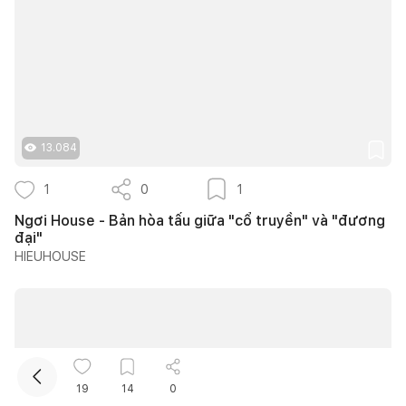
13.084
Kết nối thiết kế, thi công
1
0
1
Ngơi House - Bản hòa tấu giữa "cổ truyền" và "đương
đại"
HIEUHOUSE
19
14
0