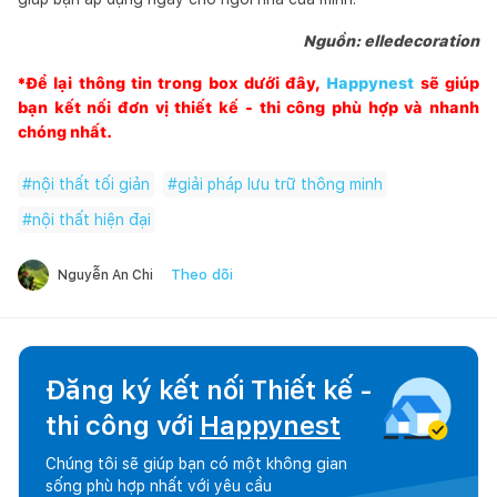
Nguồn: elledecoration
*Để lại thông tin trong box dưới đây,
Happynest
sẽ giúp
bạn kết nối đơn vị thiết kế - thi công phù hợp và nhanh
chóng nhất.
#
nội thất tối giản
#
giải pháp lưu trữ thông minh
#
nội thất hiện đại
Theo dõi
Nguyễn An Chi
Đăng ký kết nối Thiết kế -
thi công với
Happynest
Chúng tôi sẽ giúp bạn có một không gian
sống phù hợp nhất với yêu cầu