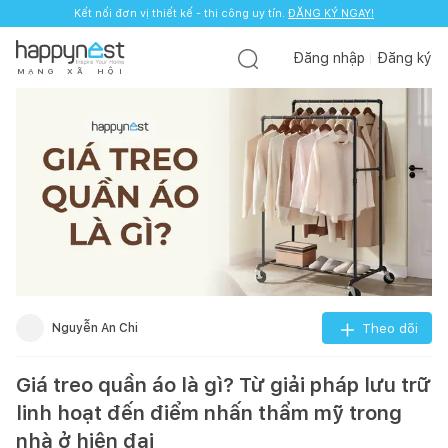
Kết nối đơn vị thiết kế - thi công uy tín.
ĐĂNG KÝ NGAY!
Đăng nhập
Đăng ký
M
Ạ
N
G
X
Ã
H
Ộ
I
Nguyễn An Chi
Theo dõi
Giá treo quần áo là gì? Từ giải pháp lưu trữ
linh hoạt đến điểm nhấn thẩm mỹ trong
nhà ở hiện đại