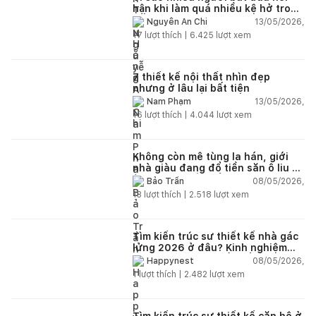
hận khi làm quá nhiều kệ hở trong
bếp?
13/05/2026,
Nguyễn An Chi
17
lượt thích |
6.425
lượt xem
7 thiết kế nội thất nhìn đẹp
nhưng ở lâu lại bất tiện
13/05/2026,
Nam Phạm
16
lượt thích |
4.044
lượt xem
Không còn mê tùng la hán, giới
nhà giàu đang đổ tiền săn ô liu cổ
thụ từ châu Âu về ban công
08/05/2026,
Bảo Trần
13
lượt thích |
2.518
lượt xem
Tìm kiến trúc sư thiết kế nhà gác
lửng 2026 ở đâu? Kinh nghiệm
chọn đúng tránh tốn tiền
08/05/2026,
Happynest
1
lượt thích |
2.482
lượt xem
Tìm kiến trúc sư thiết kế căn hộ ở