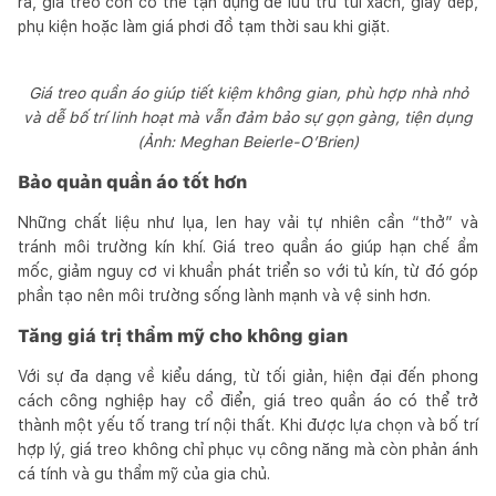
ra, giá treo còn có thể tận dụng để lưu trữ túi xách, giày dép,
phụ kiện hoặc làm giá phơi đồ tạm thời sau khi giặt.
Giá treo quần áo giúp tiết kiệm không gian, phù hợp nhà nhỏ
và dễ bố trí linh hoạt mà vẫn đảm bảo sự gọn gàng, tiện dụng
(Ảnh: Meghan Beierle-O’Brien)
Bảo quản quần áo tốt hơn
Những chất liệu như lụa, len hay vải tự nhiên cần “thở” và
tránh môi trường kín khí. Giá treo quần áo giúp hạn chế ẩm
mốc, giảm nguy cơ vi khuẩn phát triển so với tủ kín, từ đó góp
phần tạo nên môi trường sống lành mạnh và vệ sinh hơn.
Tăng giá trị thẩm mỹ cho không gian
Với sự đa dạng về kiểu dáng, từ tối giản, hiện đại đến phong
cách công nghiệp hay cổ điển, giá treo quần áo có thể trở
thành một yếu tố trang trí nội thất. Khi được lựa chọn và bố trí
hợp lý, giá treo không chỉ phục vụ công năng mà còn phản ánh
cá tính và gu thẩm mỹ của gia chủ.