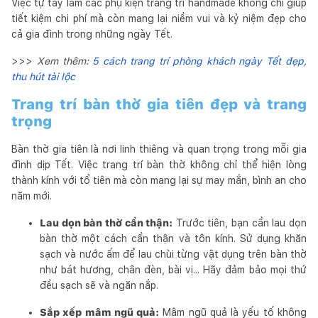
Việc tự tay làm các phụ kiện trang trí handmade không chỉ giúp
tiết kiệm chi phí mà còn mang lại niềm vui và kỷ niệm đẹp cho
cả gia đình trong những ngày Tết.
>>>
Xem thêm:
5 cách trang trí phòng khách ngày Tết đẹp,
thu hút tài lộc
Trang trí bàn thờ gia tiên đẹp và trang
trọng
Bàn thờ gia tiên là nơi linh thiêng và quan trọng trong mỗi gia
đình dịp Tết. Việc trang trí bàn thờ không chỉ thể hiện lòng
thành kính với tổ tiên mà còn mang lại sự may mắn, bình an cho
năm mới.
Lau dọn bàn thờ cẩn thận:
Trước tiên, bạn cần lau dọn
bàn thờ một cách cẩn thận và tôn kính. Sử dụng khăn
sạch và nước ấm để lau chùi từng vật dụng trên bàn thờ
như bát hương, chân đèn, bài vị... Hãy đảm bảo mọi thứ
đều sạch sẽ và ngăn nắp.
Sắp xếp mâm ngũ quả:
Mâm ngũ quả là yếu tố không