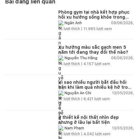
Bài đăng liên quan
Phòng gym tại nhà kết hợp phục
hồi xu hướng sống khỏe trong
nhà hiện đại
09/06/2026,
Ngân Anh
15
lượt thích |
11.985
lượt xem
Xu hướng màu sắc gạch men 5
năm tới đang thay đổi thế nào?
06/06/2026,
Nguyễn Thu Hằng
14
lượt thích |
4.157
lượt xem
Vì sao nhiều người bắt đầu hối
hận khi làm quá nhiều kệ hở trong
bếp?
13/05/2026,
Nguyễn An Chi
17
lượt thích |
6.421
lượt xem
7 thiết kế nội thất nhìn đẹp
nhưng ở lâu lại bất tiện
13/05/2026,
Nam Phạm
16
lượt thích |
4.042
lượt xem