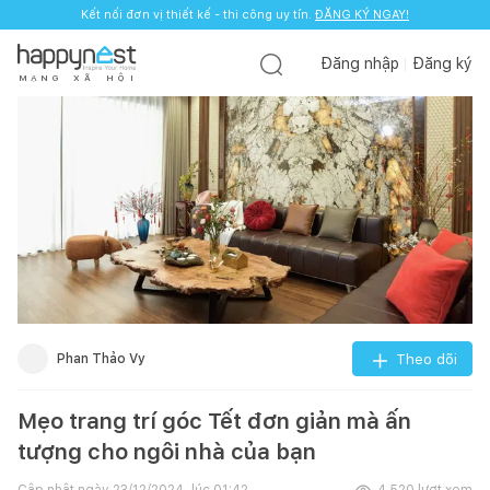
Kết nối đơn vị thiết kế - thi công uy tín.
ĐĂNG KÝ NGAY!
Đăng nhập
Đăng ký
M
Ạ
N
G
X
Ã
H
Ộ
I
Phan Thảo Vy
Theo dõi
Mẹo trang trí góc Tết đơn giản mà ấn
tượng cho ngôi nhà của bạn
Cập nhật ngày
23/12/2024, lúc 01:42
4.520
lượt xem