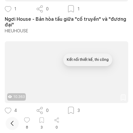
1
0
1
Ngơi House - Bản hòa tấu giữa "cổ truyền" và "đương
đại"
HIEUHOUSE
Kết nối thiết kế, thi công
Mua sắm hoàn thiện nhà
10.363
4
0
3
25 mẫu bàn làm việc dưới gầm cầu thang đẹp giúp tận
dụng diện tích tưởng chừng bị bỏ quên
8
3
0
Quân Hoàng