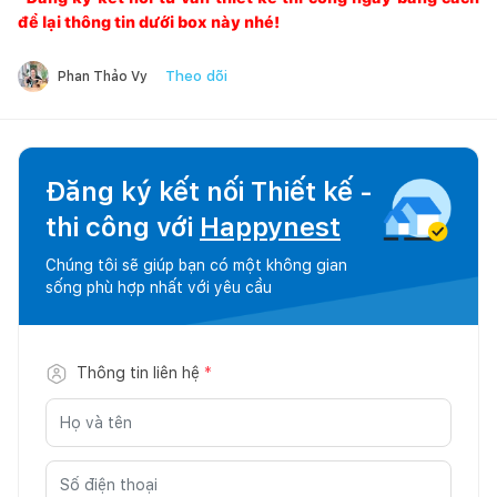
để lại thông tin dưới box này nhé!
Theo dõi
Phan Thảo Vy
Đăng ký kết nối Thiết kế -
thi công với
Happynest
Chúng tôi sẽ giúp bạn có một không gian
sống phù hợp nhất với yêu cầu
Thông tin liên hệ
*