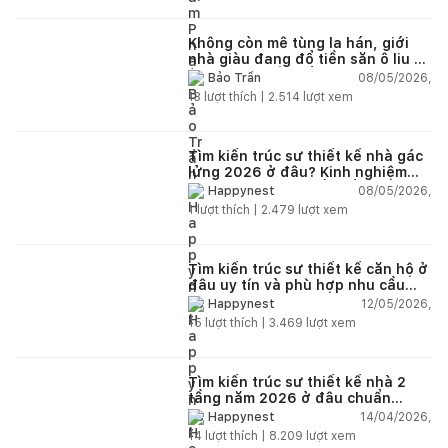
Không còn mê tùng la hán, giới
nhà giàu đang đổ tiền săn ô liu cổ
thụ từ châu Âu về ban công
08/05/2026,
Bảo Trần
13
lượt thích |
2.514
lượt xem
Tìm kiến trúc sư thiết kế nhà gác
lửng 2026 ở đâu? Kinh nghiệm
chọn đúng tránh tốn tiền
08/05/2026,
Happynest
1
lượt thích |
2.479
lượt xem
Tìm kiến trúc sư thiết kế căn hộ ở
đâu uy tín và phù hợp nhu cầu
năm 2026?
12/05/2026,
Happynest
15
lượt thích |
3.469
lượt xem
Tìm kiến trúc sư thiết kế nhà 2
tầng năm 2026 ở đâu chuẩn
nhất?
14/04/2026,
Happynest
14
lượt thích |
8.209
lượt xem