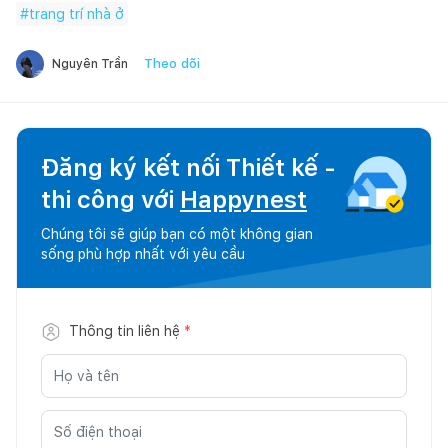
#
trang trí nhà ở
Theo dõi
Nguyên Trần
Đăng ký kết nối Thiết kế -
thi công với
Happynest
Chúng tôi sẽ giúp bạn có một không gian
sống phù hợp nhất với yêu cầu
Thông tin liên hệ
*