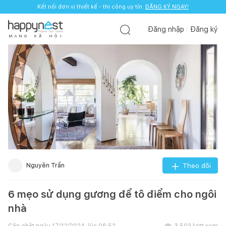
Kết nối đơn vị thiết kế - thi công uy tín.
ĐĂNG KÝ NGAY!
Đăng nhập
Đăng ký
M
Ạ
N
G
X
Ã
H
Ộ
I
Nguyên Trần
Theo dõi
6 mẹo sử dụng gương để tô điểm cho ngôi
nhà
Cập nhật ngày
17/12/2024, lúc 06:52
3.503
lượt xem