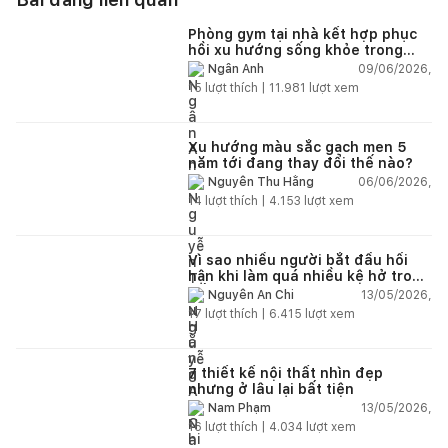
Phòng gym tại nhà kết hợp phục
hồi xu hướng sống khỏe trong
nhà hiện đại
09/06/2026,
Ngân Anh
15
lượt thích |
11.981
lượt xem
Xu hướng màu sắc gạch men 5
năm tới đang thay đổi thế nào?
06/06/2026,
Nguyễn Thu Hằng
14
lượt thích |
4.153
lượt xem
Vì sao nhiều người bắt đầu hối
hận khi làm quá nhiều kệ hở trong
bếp?
13/05/2026,
Nguyễn An Chi
17
lượt thích |
6.415
lượt xem
7 thiết kế nội thất nhìn đẹp
nhưng ở lâu lại bất tiện
13/05/2026,
Nam Phạm
16
lượt thích |
4.034
lượt xem