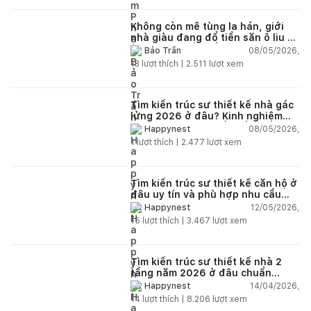
Không còn mê tùng la hán, giới
nhà giàu đang đổ tiền săn ô liu cổ
thụ từ châu Âu về ban công
08/05/2026,
Bảo Trần
13
lượt thích |
2.511
lượt xem
Tìm kiến trúc sư thiết kế nhà gác
lửng 2026 ở đâu? Kinh nghiệm
chọn đúng tránh tốn tiền
08/05/2026,
Happynest
1
lượt thích |
2.477
lượt xem
Tìm kiến trúc sư thiết kế căn hộ ở
đâu uy tín và phù hợp nhu cầu
năm 2026?
12/05/2026,
Happynest
15
lượt thích |
3.467
lượt xem
Tìm kiến trúc sư thiết kế nhà 2
tầng năm 2026 ở đâu chuẩn
nhất?
14/04/2026,
Happynest
14
lượt thích |
8.206
lượt xem