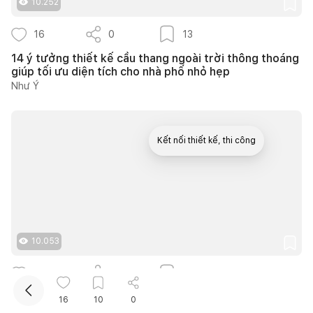
10.252
16
0
13
14 ý tưởng thiết kế cầu thang ngoài trời thông thoáng
giúp tối ưu diện tích cho nhà phố nhỏ hẹp
Như Ý
Kết nối thiết kế, thi công
Mua sắm hoàn thiện nhà
10.053
6
0
3
Căn hộ The Infiniti 175m2 thiết kế hiện đại kết hợp
16
10
0
nghệ thuật Modern Art đầy cảm xúc