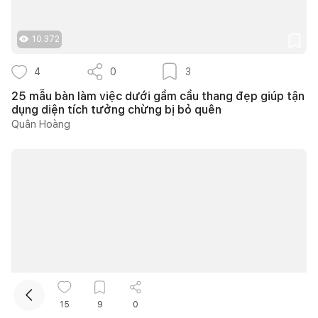
10.372
4
0
3
25 mẫu bàn làm việc dưới gầm cầu thang đẹp giúp tận
dụng diện tích tưởng chừng bị bỏ quên
Quân Hoàng
Kết nối thiết kế, thi công
Mua sắm hoàn thiện nhà
10.617
15
9
0
4
0
2