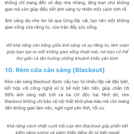
không chỉ mang đến vẻ đẹp nhẹ nhàng, lãng mạn cho không
gian mà còn giúp điều tiết ánh sáng tự nhiên một cách tinh tế.
Ánh sáng dịu nhẹ len lỏi qua từng lớp vải, tạo nên một không
gian sống vừa riêng tư, vừa tràn đầy sức sống.
Với khả năng cân bằng giữa ánh sáng và sự riêng tư, rèm voan
giúp bạn tạo ra một không gian sống thoải mái, nơi bạn có thể
thư giãn và tận hưởng những khoảnh khắc yên bình
10. Rèm cửa cản sáng (Blackout)
Rèm cản sáng Blackout được cấu tạo từ nhiều lớp vải đặc biệt,
kết hợp với công nghệ xử lý bề mặt tiên tiến, giúp chặn tới
99% ánh sáng mặt trời và tia UV độc hại. Nhờ đó, rèm
Blackout không chỉ bảo vệ nội thất khỏi phai màu mà còn mang
đến không gian làm việc, nghỉ ngơi yên tĩnh, tối ưu.
Khả năng cách nhiệt vượt trội của rèm Blackout góp phần tiết
kiệm năng lượng và giảm thiểu tiếng ồn từ bên ngoài