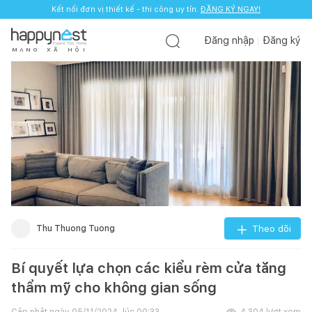
Kết nối đơn vị thiết kế - thi công uy tín.
ĐĂNG KÝ NGAY!
Đăng nhập
Đăng ký
M
Ạ
N
G
X
Ã
H
Ộ
I
Thu Thuong Tuong
Theo dõi
Bí quyết lựa chọn các kiểu rèm cửa tăng
thẩm mỹ cho không gian sống
Cập nhật ngày
05/11/2024, lúc 00:33
4.304
lượt xem