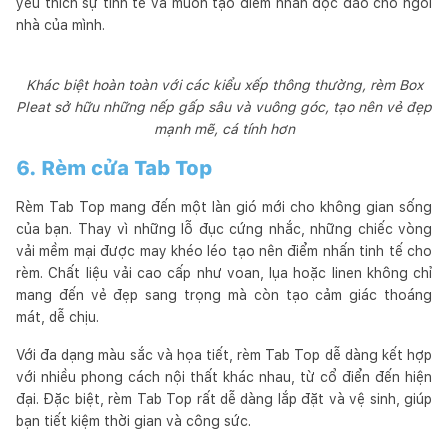
yêu thích sự tinh tế và muốn tạo điểm nhấn độc đáo cho ngôi
nhà của mình.
Khác biệt hoàn toàn với các kiểu xếp thông thường, rèm Box
Pleat sở hữu những nếp gấp sâu và vuông góc, tạo nên vẻ đẹp
mạnh mẽ, cá tính hơn
6. Rèm cửa Tab Top
Rèm Tab Top mang đến một làn gió mới cho không gian sống
của bạn. Thay vì những lỗ đục cứng nhắc, những chiếc vòng
vải mềm mại được may khéo léo tạo nên điểm nhấn tinh tế cho
rèm. Chất liệu vải cao cấp như voan, lụa hoặc linen không chỉ
mang đến vẻ đẹp sang trọng mà còn tạo cảm giác thoáng
mát, dễ chịu.
Với đa dạng màu sắc và họa tiết, rèm Tab Top dễ dàng kết hợp
với nhiều phong cách nội thất khác nhau, từ cổ điển đến hiện
đại. Đặc biệt, rèm Tab Top rất dễ dàng lắp đặt và vệ sinh, giúp
bạn tiết kiệm thời gian và công sức.