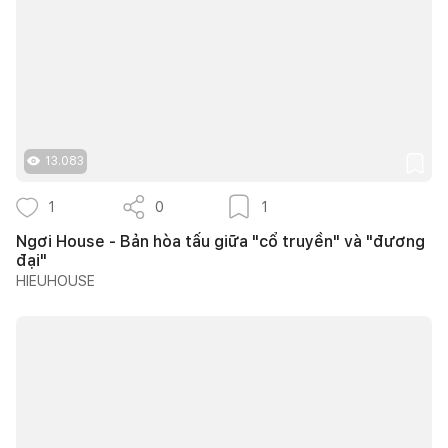
13.083
1
0
1
Ngơi House - Bản hòa tấu giữa "cổ truyền" và "đương
đại"
HIEUHOUSE