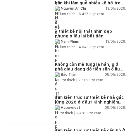
hận khi làm quá nhiều kệ hở trong
bếp?
13/05/2026,
Nguyễn An Chi
17
lượt thích |
6.425
lượt xem
7 thiết kế nội thất nhìn đẹp
nhưng ở lâu lại bất tiện
13/05/2026,
Nam Phạm
16
lượt thích |
4.043
lượt xem
Không còn mê tùng la hán, giới
nhà giàu đang đổ tiền săn ô liu cổ
thụ từ châu Âu về ban công
08/05/2026,
Bảo Trần
13
lượt thích |
2.518
lượt xem
Tìm kiến trúc sư thiết kế nhà gác
lửng 2026 ở đâu? Kinh nghiệm
chọn đúng tránh tốn tiền
08/05/2026,
Happynest
1
lượt thích |
2.481
lượt xem
Tìm kiến trúc sư thiết kế căn hộ ở