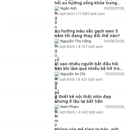
hồi xu hướng sống khỏe trong
nhà hiện đại
09/06/2026,
Ngân Anh
15
lượt thích |
11.985
lượt xem
Xu hướng màu sắc gạch men 5
năm tới đang thay đổi thế nào?
06/06/2026,
Nguyễn Thu Hằng
14
lượt thích |
4.157
lượt xem
Vì sao nhiều người bắt đầu hối
hận khi làm quá nhiều kệ hở trong
bếp?
13/05/2026,
Nguyễn An Chi
17
lượt thích |
6.421
lượt xem
7 thiết kế nội thất nhìn đẹp
nhưng ở lâu lại bất tiện
13/05/2026,
Nam Phạm
16
lượt thích |
4.042
lượt xem
Không còn mê tùng la hán, giới