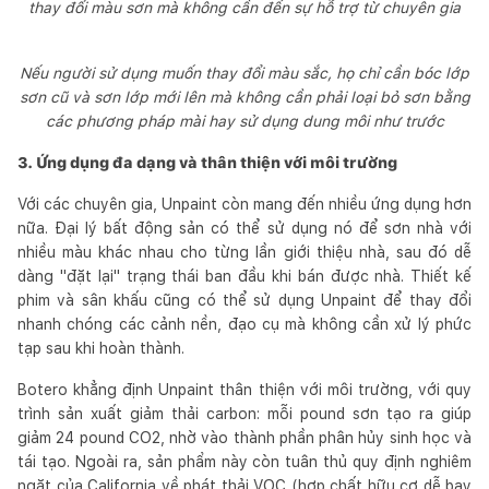
thay đổi màu sơn mà không cần đến sự hỗ trợ từ chuyên gia
Nếu người sử dụng muốn thay đổi màu sắc, họ chỉ cần bóc lớp
sơn cũ và sơn lớp mới lên mà không cần phải loại bỏ sơn bằng
các phương pháp mài hay sử dụng dung môi như trước
3. Ứng dụng đa dạng và thân thiện với môi trường
Với các chuyên gia, Unpaint còn mang đến nhiều ứng dụng hơn
nữa. Đại lý bất động sản có thể sử dụng nó để sơn nhà với
nhiều màu khác nhau cho từng lần giới thiệu nhà, sau đó dễ
dàng "đặt lại" trạng thái ban đầu khi bán được nhà. Thiết kế
phim và sân khấu cũng có thể sử dụng Unpaint để thay đổi
nhanh chóng các cảnh nền, đạo cụ mà không cần xử lý phức
tạp sau khi hoàn thành.
Botero khẳng định Unpaint thân thiện với môi trường, với quy
trình sản xuất giảm thải carbon: mỗi pound sơn tạo ra giúp
giảm 24 pound CO2, nhờ vào thành phần phân hủy sinh học và
tái tạo. Ngoài ra, sản phẩm này còn tuân thủ quy định nghiêm
ngặt của California về phát thải VOC (hợp chất hữu cơ dễ bay