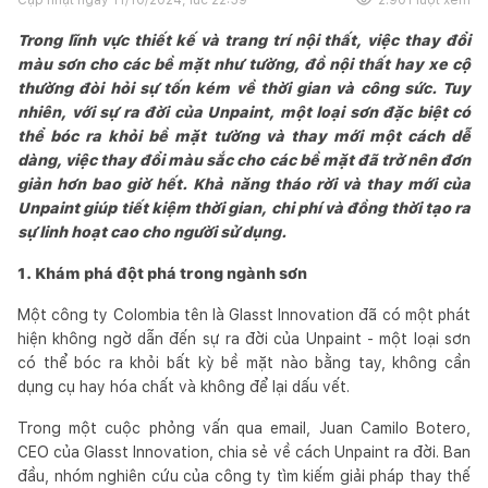
Trong lĩnh vực thiết kế và trang trí nội thất, việc thay đổi
màu sơn cho các bề mặt như tường, đồ nội thất hay xe cộ
thường đòi hỏi sự tốn kém về thời gian và công sức. Tuy
nhiên, với sự ra đời của Unpaint, một loại sơn đặc biệt có
thể bóc ra khỏi bề mặt tường và thay mới một cách dễ
dàng, việc thay đổi màu sắc cho các bề mặt đã trở nên đơn
giản hơn bao giờ hết. Khả năng tháo rời và thay mới của
Unpaint giúp tiết kiệm thời gian, chi phí và đồng thời tạo ra
sự linh hoạt cao cho người sử dụng.
1. Khám phá đột phá trong ngành sơn
Một công ty Colombia tên là Glasst Innovation đã có một phát
hiện không ngờ dẫn đến sự ra đời của Unpaint - một loại sơn
có thể bóc ra khỏi bất kỳ bề mặt nào bằng tay, không cần
dụng cụ hay hóa chất và không để lại dấu vết.
Trong một cuộc phỏng vấn qua email, Juan Camilo Botero,
CEO của Glasst Innovation, chia sẻ về cách Unpaint ra đời. Ban
đầu, nhóm nghiên cứu của công ty tìm kiếm giải pháp thay thế