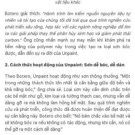
vật liệu khác
Botero giải thích:
"Hành trình tìm kiếm nguồn nguyên liệu tự
nhiên và tái tạo của chúng tôi đã trải qua quá trình nghiên cứu
phát triển sâu rộng, hợp tác với các ngành nông nghiệp để tìm
ra các giải pháp thay thế phân hủy sinh học và giảm phát thải
carbon."
Ông cũng nhấn mạnh sự may mắn khi khám phá ra
tiềm năng của polymer này trong việc tạo ra loại sơn bóc
được, dẫn đến sự ra đời của Unpaint.
2. Cách thức hoạt động của Unpaint: Sơn dễ bóc, dễ dán
Theo Botero, Unpaint hoạt động như sơn thông thường. "Một
trong những thách thức lớn nhất là cân bằng giữa độ bền và
khả năng bóc," ông chia sẻ. Loại sơn này cần dính chắc trên
các bề mặt như gỗ, kim loại và tường thạch cao, nhưng vẫn dễ
dàng gỡ ra mà không làm hỏng bề mặt. Sau quá trình nghiên
cứu và phát triển, công thức đã được hoàn thiện để đạt được
sự cân bằng này. Botero cho biết: "Nó bám chắc vào bề mặt và
sẽ không bóc ra nếu không có tác động, nhưng khi cần, nó có
thể gỡ ra một cách dễ dàng."