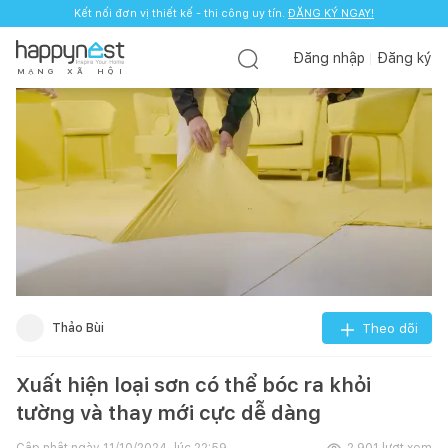
Kết nối đơn vị thiết kế - thi công uy tín.
ĐĂNG KÝ NGAY!
Đăng nhập
Đăng ký
M
Ạ
N
G
X
Ã
H
Ộ
I
Thảo Bùi
Theo dõi
Xuất hiện loại sơn có thể bóc ra khỏi
tường và thay mới cực dễ dàng
Cập nhật ngày
11/10/2024, lúc 22:59
2.901
lượt xem