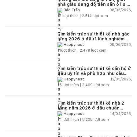
nhà giàu đang đổ tiền săn ô liu cổ
thụ từ châu Âu về ban công
08/05/2026,
Bảo Trần
13
lượt thích |
2.514
lượt xem
Tìm kiến trúc sư thiết kế nhà gác
lửng 2026 ở đâu? Kinh nghiệm
chọn đúng tránh tốn tiền
08/05/2026,
Happynest
1
lượt thích |
2.479
lượt xem
Tìm kiến trúc sư thiết kế căn hộ ở
đâu uy tín và phù hợp nhu cầu
năm 2026?
12/05/2026,
Happynest
15
lượt thích |
3.469
lượt xem
Tìm kiến trúc sư thiết kế nhà 2
tầng năm 2026 ở đâu chuẩn
nhất?
14/04/2026,
Happynest
14
lượt thích |
8.208
lượt xem