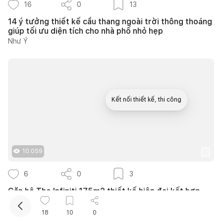
16
0
13
14 ý tưởng thiết kế cầu thang ngoài trời thông thoáng
giúp tối ưu diện tích cho nhà phố nhỏ hẹp
Như Ý
Kết nối thiết kế, thi công
Mua sắm hoàn thiện nhà
10.059
6
0
3
Căn hộ The Infiniti 175m2 thiết kế hiện đại kết hợp
nghệ thuật Modern Art đầy cảm xúc
139DESIGN
18
10
0