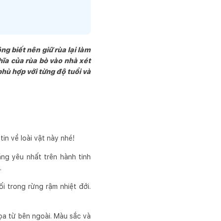
ng biết nên giữ rùa lại làm
hĩa của rùa bò vào nhà xét
hù hợp với từng độ tuổi và
in về loài vật này nhé!
áng yêu nhất trên hành tinh
i.
 trong rừng rậm nhiệt đới.
ọa từ bên ngoài. Màu sắc và