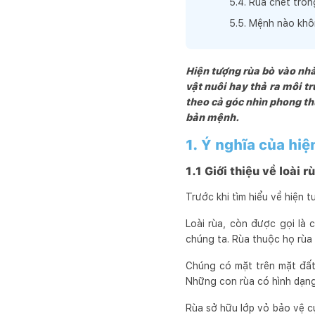
5
.
4
.
Rùa chết tron
5
.
5
.
Mệnh nào khô
Hiện tượng rùa bò vào nhà 
vật nuôi hay thả ra môi t
theo cả góc nhìn phong th
bản mệnh.
1. Ý nghĩa của hi
1.1 Giới thiệu về loài r
Trước khi tìm hiểu về hiện 
Loài rùa, còn được gọi là 
chúng ta. Rùa thuộc họ rùa 
Chúng có mặt trên mặt đất
Những con rùa có hình dạng 
Rùa sở hữu lớp vỏ bảo vệ c