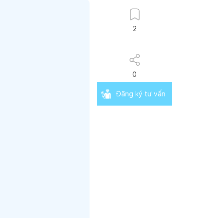
2
0
Đăng ký tư vấn