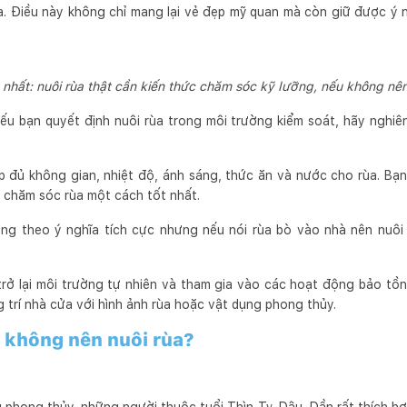
ửa. Điều này không chỉ mang lại vẻ đẹp mỹ quan mà còn giữ được ý 
nhất: nuôi rùa thật cần kiến thức chăm sóc kỹ lưỡng, nếu không nên
ếu bạn quyết định nuôi rùa trong môi trường kiểm soát, hãy nghiê
 đủ không gian, nhiệt độ, ánh sáng, thức ăn và nước cho rùa. Bạn
 chăm sóc rùa một cách tốt nhất.
ang theo ý nghĩa tích cực nhưng nếu nói rùa bò vào nhà nên nuôi 
rở lại môi trường tự nhiên và tham gia vào các hoạt động bảo tồn
g trí nhà cửa với hình ảnh rùa hoặc vật dụng phong thủy.
à không nên nuôi rùa?