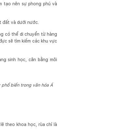
ốm tạo nên sự phong phú và
 đất và dưới nước.
úng có thể di chuyển từ hàng
đực sẽ tìm kiếm các khu vực
ạng sinh học, cân bằng môi
ủy phổ biến trong văn hóa Á
ẽ theo khoa học, rùa chỉ là