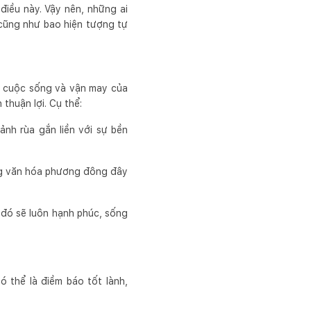
iều này. Vậy nên, những ai
 cũng như bao hiện tượng tự
ến cuộc sống và vận may của
 thuận lợi. Cụ thể:
ảnh rùa gắn liền với sự bền
rong văn hóa phương đông đây
 đó sẽ luôn hạnh phúc, sống
.
ó thể là điềm báo tốt lành,