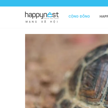
CỘNG ĐỒNG
HAP
M
Ạ
N
G
X
Ã
H
Ộ
I