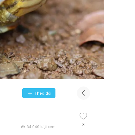
Theo dõi
3
34.049
lượt xem