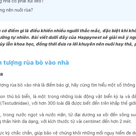
g nhà có phải xui xẻo?
ng nên nuôi rùa?
có điềm gì là điều khiến nhiều người thắc mắc, đặc biệt khi khô
rường tự nhiên. Bài viết dưới đây của Happynest sẽ giải mã ý ng
ủy lẫn khoa học, đồng thời đưa ra lời khuyên nên nuôi hay thả, p
ện tượng rùa bò vào nhà
ùa
tượng rùa bò vào nhà là điềm báo gì, hãy cùng tìm hiểu một số thông t
con thú bò biển, là một trong những loài động vật biển kỳ lạ và đ
(Testudinidae), với hơn 300 loài đã được biết đến trên khắp thế giớ
, trong nước ngọt và nước mặn, từ đại dương xa xôi đến sông suối
thân hình đa dạng, với kích thước từ vài centimet đến hơn 2 mét.
ực kỳ chắc chắn, giúp bảo vệ chúng khỏi những mối nguy hiểm đe d