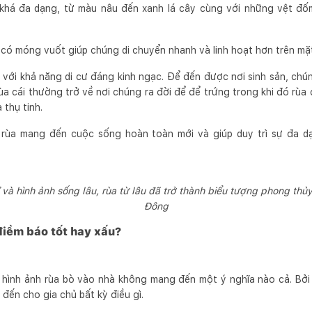
 khá đa dạng, từ màu nâu đến xanh lá cây cùng với những vệt đ
có móng vuốt giúp chúng di chuyển nhanh và linh hoạt hơn trên mặt
ng với khả năng di cư đáng kinh ngạc. Để đến được nơi sinh sản, ch
a cái thường trở về nơi chúng ra đời để để trứng trong khi đó rùa 
 thụ tinh.
ài rùa mang đến cuộc sống hoàn toàn mới và giúp duy trì sự đa d
bỉ và hình ảnh sống lâu, rùa từ lâu đã trở thành biểu tượng phong th
Đông
điềm báo tốt hay xấu?
 hình ảnh rùa bò vào nhà không mang đến một ý nghĩa nào cả. Bởi l
đến cho gia chủ bất kỳ điều gì.