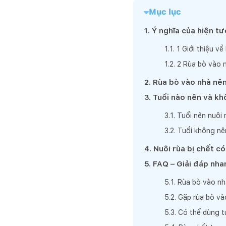
Mục lục
1
.
Ý nghĩa của hiện t
1
.
1
.
1 Giới thiệu về 
1
.
2
.
2 Rùa bò vào n
2
.
Rùa bò vào nhà nên
3
.
Tuổi nào nên và kh
3
.
1
.
Tuổi nên nuôi 
3
.
2
.
Tuổi không nê
4
.
Nuôi rùa bị chết c
5
.
FAQ – Giải đáp nha
5
.
1
.
Rùa bò vào nh
5
.
2
.
Gặp rùa bò và
5
.
3
.
Có thể dùng t