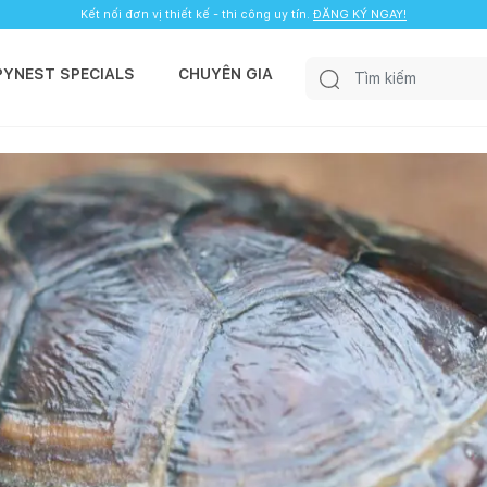
Kết nối đơn vị thiết kế - thi công uy tín.
ĐĂNG KÝ NGAY!
PYNEST SPECIALS
CHUYÊN GIA