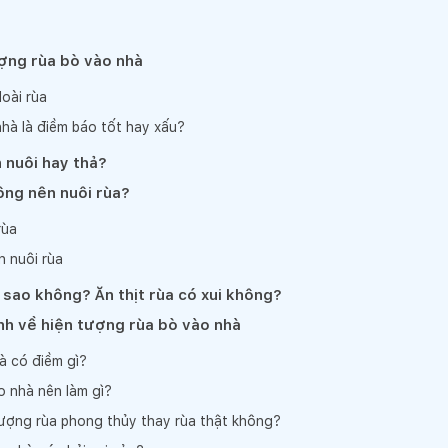
ượng rùa bò vào nhà
loài rùa
hà là điềm báo tốt hay xấu?
 nuôi hay thả?
ông nên nuôi rùa?
rùa
n nuôi rùa
ó sao không? Ăn thịt rùa có xui không?
nh về hiện tượng rùa bò vào nhà
à có điềm gì?
o nhà nên làm gì?
ượng rùa phong thủy thay rùa thật không?