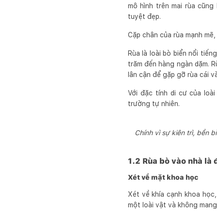
mô hình trên mai rùa cũng
tuyệt đẹp.
Cặp chân của rùa mạnh mẽ, 
Rùa là loài bò biển nổi tiế
trăm đến hàng ngàn dặm. Rù
lân cận để gặp gỡ rùa cái và
Với đặc tính di cư của lo
trường tự nhiên.
Chính vì sự kiên trì, bền 
1.2 Rùa bò vào nhà là 
Xét về mặt khoa học
Xét về khía cạnh khoa học,
một loài vật và không mang 