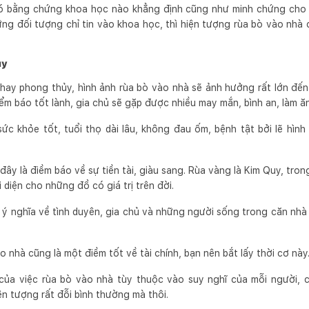
 bằng chứng khoa học nào khẳng định cũng như minh chứng cho đ
hững đối tượng chỉ tin vào khoa học, thì hiện tượng rùa bò vào nhà
ủy
 hay phong thủy, hình ảnh rùa bò vào nhà sẽ ảnh hưởng rất lớn đ
iểm báo tốt lành, gia chủ sẽ gặp được nhiều may mắn, bình an, làm ăn
c khỏe tốt, tuổi thọ dài lâu, không đau ốm, bệnh tật bởi lẽ hình 
đây là điềm báo về sự tiền tài, giàu sang. Rùa vàng là Kim Quy, t
i diện cho những đồ có giá trị trên đời.
ý nghĩa về tình duyên, gia chủ và những người sống trong căn nhà
o nhà cũng là một điềm tốt về tài chính, bạn nên bắt lấy thời cơ này
của việc rùa bò vào nhà tùy thuộc vào suy nghĩ của mỗi người, c
ện tượng rất đỗi bình thường mà thôi.