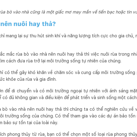
rùa bò vào nhà cũng là một giấc mơ may mắn về tiền bạc hoặc tin vu
 nên nuôi hay thả?
hỉ mang lại sự thu hút sinh khí và năng lượng tích cực cho gia chủ
ắc mắc rùa bò vào nhà nên nuôi hay thả thì việc nuôi rùa trong n
tìm cách đưa rùa trở lại môi trường sống tự nhiên của chúng.
chỉ có thể gây khó khăn về chăm sóc và cung cấp môi trường sống
ức khỏe của rùa và gia đình.
n để di chuyển và có môi trường ngoại tự nhiên với ánh sáng mặt 
có đủ không gian và điều kiện để phát triển và sinh sống một cách 
 bò vào nhà nên nuôi hay thả thì chúng ta có thể nghiên cứu về 
môi trường sống của chúng. Có thể tham gia vào các dự án bảo tồn 
 bảo sự tồn tại của loài này.
ích phong thủy từ rùa, bạn có thể chọn một số loại rùa phong thủ