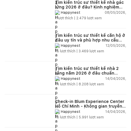
Tìm kiến trúc sư thiết kế nhà gác
lửng 2026 ở đâu? Kinh nghiệm
chọn đúng tránh tốn tiền
08/05/2026,
Happynest
1
lượt thích |
2.479
lượt xem
Tìm kiến trúc sư thiết kế căn hộ ở
đâu uy tín và phù hợp nhu cầu
năm 2026?
12/05/2026,
Happynest
15
lượt thích |
3.469
lượt xem
Tìm kiến trúc sư thiết kế nhà 2
tầng năm 2026 ở đâu chuẩn
nhất?
14/04/2026,
Happynest
14
lượt thích |
8.208
lượt xem
Check-in Blum Experience Center
Hồ Chí Minh - Không gian truyền
cảm hứng thiết kế nội thất
14/04/2026,
Happynest
16
lượt thích |
5.991
lượt xem