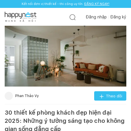
Kết nối đơn vị thiết kế - thi công uy tín.
ĐĂNG KÝ NGAY!
Đăng nhập
Đăng ký
M
Ạ
N
G
X
Ã
H
Ộ
I
Phan Thảo Vy
Theo dõi
30 thiết kế phòng khách đẹp hiện đại
2025: Những ý tưởng sáng tạo cho không
gian sống đẳng cấp