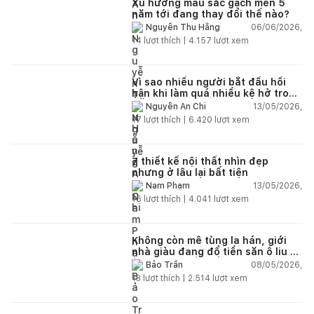
Xu hướng màu sắc gạch men 5
năm tới đang thay đổi thế nào?
06/06/2026,
Nguyễn Thu Hằng
14
lượt thích |
4.157
lượt xem
Vì sao nhiều người bắt đầu hối
hận khi làm quá nhiều kệ hở trong
bếp?
13/05/2026,
Nguyễn An Chi
17
lượt thích |
6.420
lượt xem
7 thiết kế nội thất nhìn đẹp
nhưng ở lâu lại bất tiện
13/05/2026,
Nam Phạm
16
lượt thích |
4.041
lượt xem
Không còn mê tùng la hán, giới
nhà giàu đang đổ tiền săn ô liu cổ
thụ từ châu Âu về ban công
08/05/2026,
Bảo Trần
13
lượt thích |
2.514
lượt xem