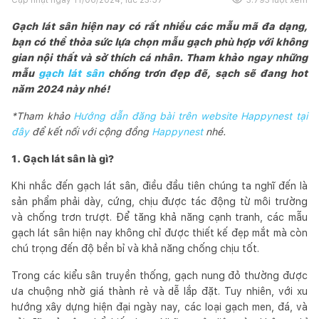
Gạch lát sân hiện nay có rất nhiều các mẫu mã đa dạng,
bạn có thể thỏa sức lựa chọn mẫu gạch phù hợp với không
gian nội thất và sở thích cá nhân. Tham khảo ngay những
mẫu
gạch lát sân
chống trơn đẹp đẽ, sạch sẽ đang hot
năm 2024 này nhé!
*Tham khảo
Hướng dẫn đăng bài trên website Happynest tại
đây
để kết nối với cộng đồng
Happynest
nhé.
1. Gạch lát sân là gì?
Khi nhắc đến gạch lát sân, điều đầu tiên chúng ta nghĩ đến là
sản phẩm phải dày, cứng, chịu được tác động từ môi trường
và chống trơn trượt. Để tăng khả năng cạnh tranh, các mẫu
gạch lát sân hiện nay không chỉ được thiết kế đẹp mắt mà còn
chú trọng đến độ bền bỉ và khả năng chống chịu tốt.
Trong các kiểu sân truyền thống, gạch nung đỏ thường được
ưa chuộng nhờ giá thành rẻ và dễ lắp đặt. Tuy nhiên, với xu
hướng xây dựng hiện đại ngày nay, các loại gạch men, đá, và