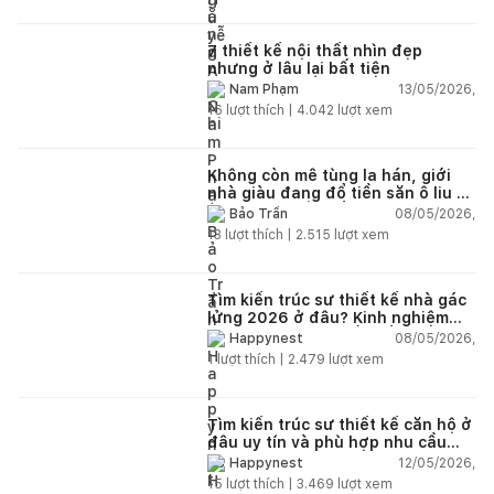
7 thiết kế nội thất nhìn đẹp
nhưng ở lâu lại bất tiện
13/05/2026,
Nam Phạm
16
lượt thích |
4.042
lượt xem
Không còn mê tùng la hán, giới
nhà giàu đang đổ tiền săn ô liu cổ
thụ từ châu Âu về ban công
08/05/2026,
Bảo Trần
13
lượt thích |
2.515
lượt xem
Tìm kiến trúc sư thiết kế nhà gác
lửng 2026 ở đâu? Kinh nghiệm
chọn đúng tránh tốn tiền
08/05/2026,
Happynest
1
lượt thích |
2.479
lượt xem
Tìm kiến trúc sư thiết kế căn hộ ở
đâu uy tín và phù hợp nhu cầu
năm 2026?
12/05/2026,
Happynest
15
lượt thích |
3.469
lượt xem