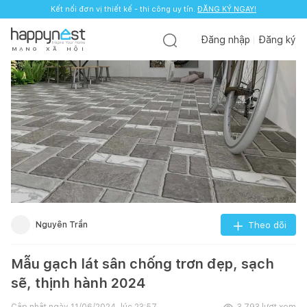
Kết nối đơn vị thiết kế - thi công uy tín.
ĐĂNG KÝ NGAY!
Đăng nhập
Đăng ký
M
Ạ
N
G
X
Ã
H
Ộ
I
Nguyên Trần
Theo dõi
Mẫu gạch lát sân chống trơn đẹp, sạch
sẽ, thịnh hành 2024
Cập nhật ngày
11/06/2024, lúc 23:57
3.793
lượt xem