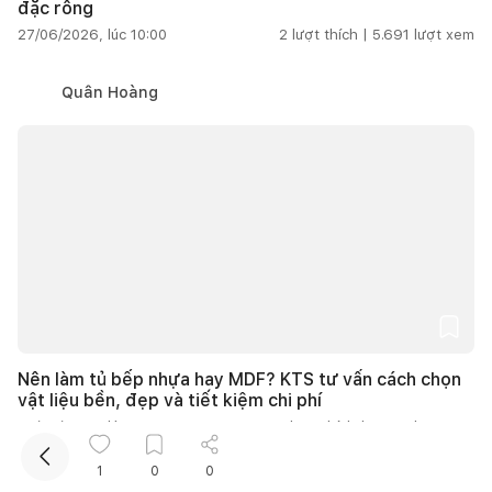
đặc rỗng
27/06/2026, lúc 10:00
2
lượt thích |
5.691
lượt xem
Quân Hoàng
Kết nối thiết kế, thi công
Mua sắm hoàn thiện nhà
Nên làm tủ bếp nhựa hay MDF? KTS tư vấn cách chọn
vật liệu bền, đẹp và tiết kiệm chi phí
27/06/2026, lúc 10:00
4
lượt thích |
6.045
lượt xem
1
0
0
URHOUSE Studio