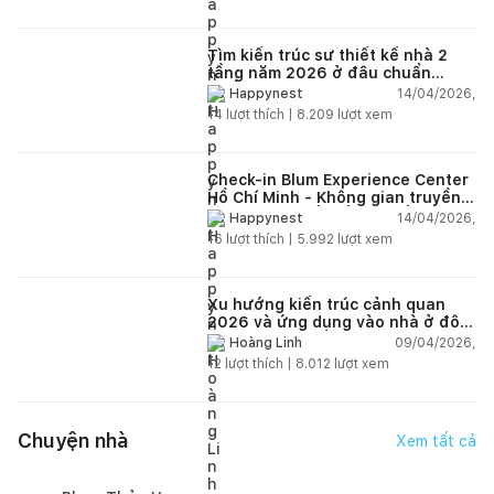
Tìm kiến trúc sư thiết kế nhà 2
tầng năm 2026 ở đâu chuẩn
nhất?
14/04/2026,
Happynest
14
lượt thích |
8.209
lượt xem
Check-in Blum Experience Center
Hồ Chí Minh - Không gian truyền
cảm hứng thiết kế nội thất
14/04/2026,
Happynest
16
lượt thích |
5.992
lượt xem
Xu hướng kiến trúc cảnh quan
2026 và ứng dụng vào nhà ở đô
thị hiện đại
09/04/2026,
Hoàng Linh
12
lượt thích |
8.012
lượt xem
Chuyện nhà
Xem tất cả