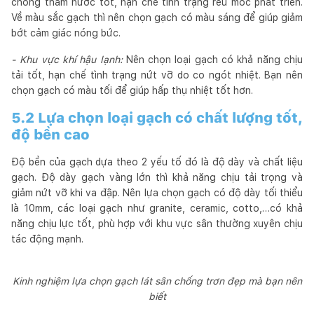
chống thấm nước tốt, hạn chế tình trạng rêu mốc phát triển.
Về màu sắc gạch thì nên chọn gạch có màu sáng để giúp giảm
bớt cảm giác nóng bức.
- Khu vực khí hậu lạnh:
Nên chọn loại gạch có khả năng chịu
tải tốt, hạn chế tình trạng nứt vỡ do co ngót nhiệt. Bạn nên
chọn gạch có màu tối để giúp hấp thụ nhiệt tốt hơn.
5.2 Lựa chọn loại gạch có chất lượng tốt,
độ bền cao
Độ bền của gạch dựa theo 2 yếu tố đó là độ dày và chất liệu
gạch. Độ dày gạch vàng lớn thì khả năng chịu tải trọng và
giảm nứt vỡ khi va đập. Nên lựa chọn gạch có độ dày tối thiểu
là 10mm, các loại gạch như granite, ceramic, cotto,…có khả
năng chịu lực tốt, phù hợp với khu vực sân thường xuyên chịu
tác động mạnh.
Kinh nghiệm lựa chọn gạch lát sân chống trơn đẹp mà bạn nên
biết