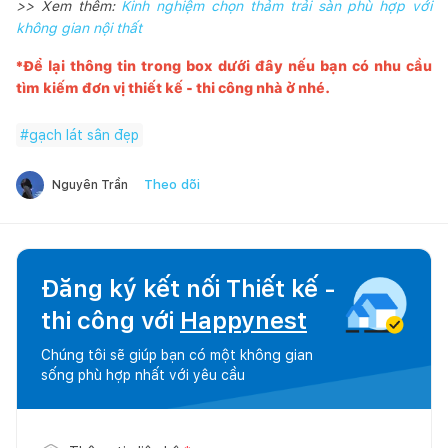
>> Xem thêm:
Kinh nghiệm chọn thảm trải sàn phù hợp với
không gian nội thất
*Để lại thông tin trong box dưới đây nếu bạn có nhu cầu
tìm kiếm đơn vị thiết kế - thi công nhà ở nhé.
#
gạch lát sân đẹp
Theo dõi
Nguyên Trần
Đăng ký kết nối Thiết kế -
thi công với
Happynest
Chúng tôi sẽ giúp bạn có một không gian
sống phù hợp nhất với yêu cầu