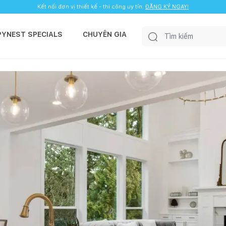
Kết nối đơn vị thiết kế - thi công uy tín.
ĐĂNG KÝ NGAY!
PYNEST SPECIALS
CHUYÊN GIA