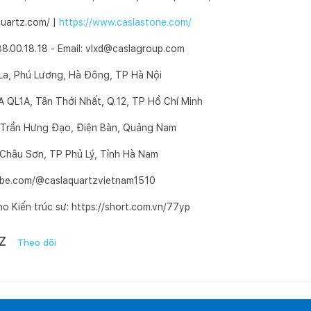
quartz.com/ |
https://www.caslastone.com/
88.00.18.18 - Email: vlxd@caslagroup.com
a, Phú Lương, Hà Đông, TP Hà Nội
QL1A, Tân Thới Nhất, Q.12, TP Hồ Chí Minh
 Trần Hưng Đạo, Điện Bàn, Quảng Nam
Châu Sơn, TP Phủ Lý, Tỉnh Hà Nam
ube.com/@caslaquartzvietnam1510
ho Kiến trúc sư: https://short.com.vn/77yp
Z
Theo dõi