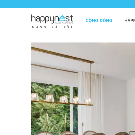
CỘNG ĐỒNG
HAP
M
Ạ
N
G
X
Ã
H
Ộ
I