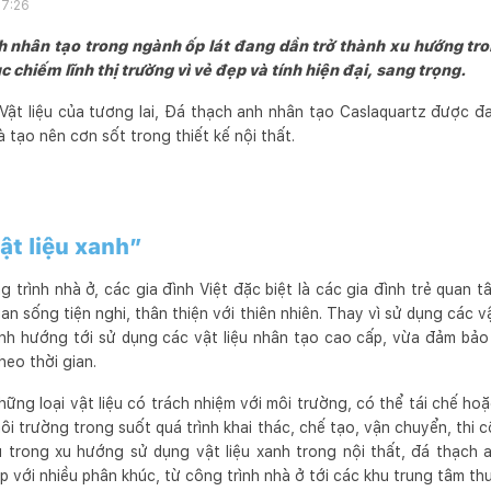
17:26
h nhân tạo trong ngành ốp lát đang dần trở thành xu hướng t
c chiếm lĩnh thị trường vì vẻ đẹp và tính hiện đại, sang trọng.
 Vật liệu của tương lai, Đá thạch anh nhân tạo Caslaquartz được đa
à tạo nên cơn sốt trong thiết kế nội thất.
ật liệu xanh”
 trình nhà ở, các gia đình Việt đặc biệt là các gia đình trẻ quan tâ
an sống tiện nghi, thân thiện với thiên nhiên. Thay vì sử dụng các v
đình hướng tới sử dụng các vật liệu nhân tạo cao cấp, vừa đảm bả
heo thời gian.
những loại vật liệu có trách nhiệm với môi trường, có thể tái chế ho
ôi trường trong suốt quá trình khai thác, chế tạo, vận chuyển, thi 
 trong xu hướng sử dụng vật liệu xanh trong nội thất, đá thạch 
 với nhiều phân khúc, từ công trình nhà ở tới các khu trung tâm th