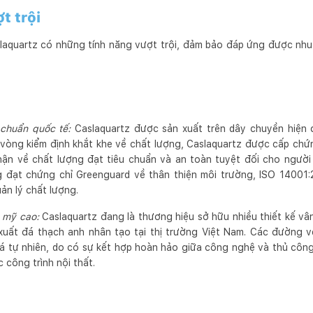
t trội
laquartz có những tính năng vượt trội, đảm bảo đáp ứng được nh
 chuẩn quốc tế:
Caslaquartz được sản xuất trên dây chuyền hiện đ
 vòng kiểm định khắt khe về chất lượng, Caslaquartz được cấp ch
hận về chất lượng đạt tiêu chuẩn và an toàn tuyệt đối cho người 
 đạt chứng chỉ Greenguard về thân thiện môi trường, ISO 14001:
ản lý chất lượng.
 mỹ cao:
Caslaquartz đang là thương hiệu sở hữu nhiều thiết kế vâ
xuất đá thạch anh nhân tạo tại thị trường Việt Nam. Các đường v
á tự nhiên, do có sự kết hợp hoàn hảo giữa công nghệ và thủ côn
công trình nội thất.