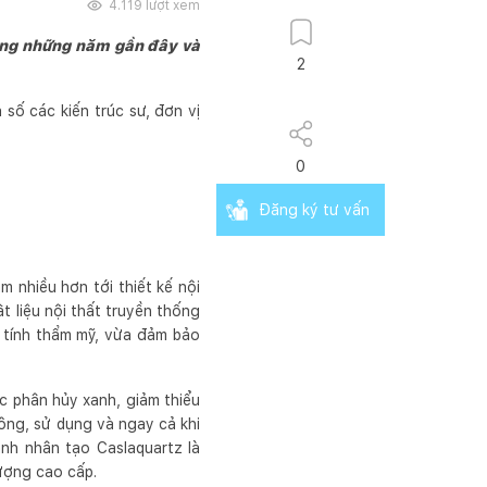
4.119
lượt xem
rong những năm gần đây và
2
 số các kiến trúc sư, đơn vị
0
Đăng ký tư vấn
m nhiều hơn tới thiết kế nội
ật liệu nội thất truyền thống
o tính thẩm mỹ, vừa đảm bảo
ặc phân hủy xanh, giảm thiểu
công, sử dụng và ngay cả khi
anh nhân tạo Caslaquartz là
ượng cao cấp.