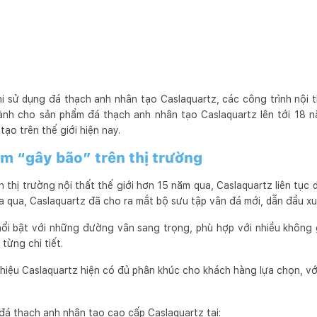
i sử dụng đá thạch anh nhân tạo Caslaquartz, các công trình nội t
ành cho sản phẩm đá thạch anh nhân tạo Caslaquartz lên tới 18 n
ạo trên thế giới hiện nay.
m “gây bão” trên thị trường
 thị trường nội thất thế giới hơn 15 năm qua, Caslaquartz liên tụ
ừa qua, Caslaquartz đã cho ra mắt bộ sưu tập vân đá mới, dẫn đầu x
nổi bật với những đường vân sang trọng, phù hợp với nhiều không g
từng chi tiết.
iệu Caslaquartz hiện có đủ phân khúc cho khách hàng lựa chọn, với
đá thạch anh nhân tạo cao cấp Caslaquartz tại: