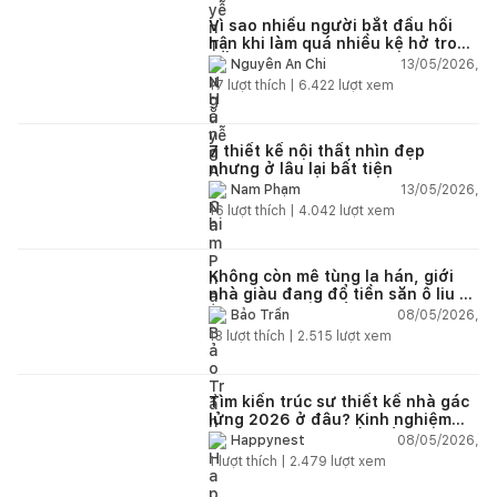
Vì sao nhiều người bắt đầu hối
hận khi làm quá nhiều kệ hở trong
bếp?
13/05/2026,
Nguyễn An Chi
17
lượt thích |
6.422
lượt xem
7 thiết kế nội thất nhìn đẹp
nhưng ở lâu lại bất tiện
13/05/2026,
Nam Phạm
16
lượt thích |
4.042
lượt xem
Không còn mê tùng la hán, giới
nhà giàu đang đổ tiền săn ô liu cổ
thụ từ châu Âu về ban công
08/05/2026,
Bảo Trần
13
lượt thích |
2.515
lượt xem
Tìm kiến trúc sư thiết kế nhà gác
lửng 2026 ở đâu? Kinh nghiệm
chọn đúng tránh tốn tiền
08/05/2026,
Happynest
1
lượt thích |
2.479
lượt xem