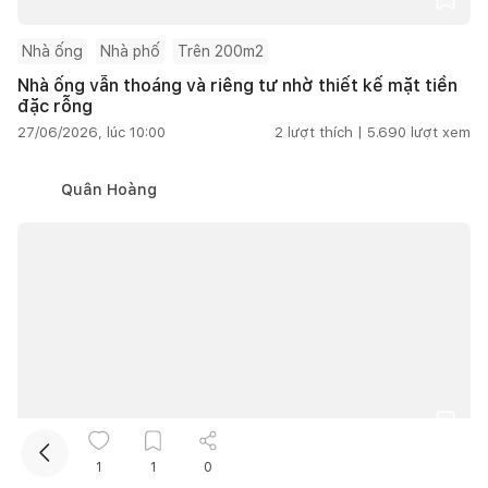
Nhà ống
Nhà phố
Trên 200m2
Nhà ống vẫn thoáng và riêng tư nhờ thiết kế mặt tiền
đặc rỗng
27/06/2026, lúc 10:00
2
lượt thích |
5.690
lượt xem
Quân Hoàng
Kết nối thiết kế, thi công
Mua sắm hoàn thiện nhà
1
1
0
Nên làm tủ bếp nhựa hay MDF? KTS tư vấn cách chọn