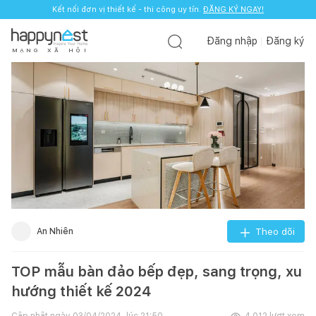
Kết nối đơn vị thiết kế - thi công uy tín.
ĐĂNG KÝ NGAY!
Đăng nhập
Đăng ký
M
Ạ
N
G
X
Ã
H
Ộ
I
An Nhiên
Theo dõi
TOP mẫu bàn đảo bếp đẹp, sang trọng, xu
hướng thiết kế 2024
Cập nhật ngày
03/04/2024, lúc 21:50
4.012
lượt xem