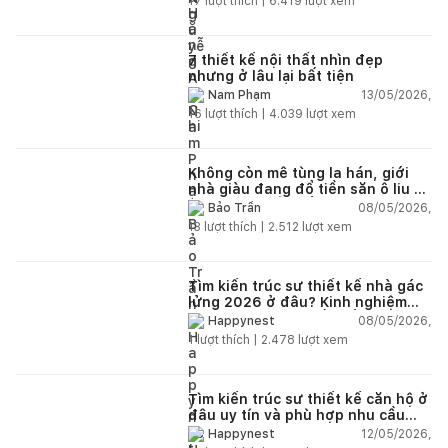
17
lượt thích |
6.419
lượt xem
7 thiết kế nội thất nhìn đẹp
nhưng ở lâu lại bất tiện
13/05/2026,
Nam Phạm
16
lượt thích |
4.039
lượt xem
Không còn mê tùng la hán, giới
nhà giàu đang đổ tiền săn ô liu cổ
thụ từ châu Âu về ban công
08/05/2026,
Bảo Trần
13
lượt thích |
2.512
lượt xem
Tìm kiến trúc sư thiết kế nhà gác
lửng 2026 ở đâu? Kinh nghiệm
chọn đúng tránh tốn tiền
08/05/2026,
Happynest
1
lượt thích |
2.478
lượt xem
Tìm kiến trúc sư thiết kế căn hộ ở
đâu uy tín và phù hợp nhu cầu
năm 2026?
12/05/2026,
Happynest