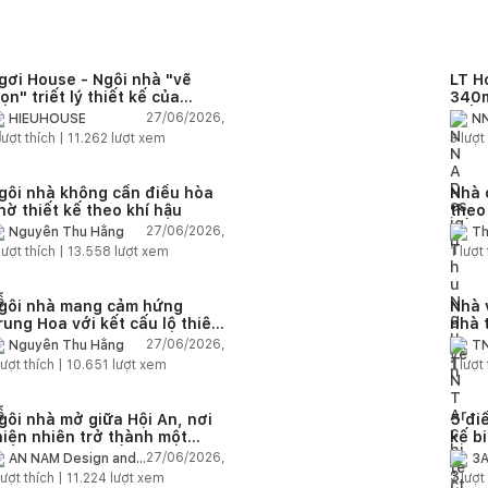
gơi House - Ngôi nhà "vẽ
LT H
rọn" triết lý thiết kế của
340m
IEUHOUSE
kiến
27/06/2026,
HIEUHOUSE
NN
kết 
lượt thích |
11.262
lượt xem
3
lượt 
gôi nhà không cần điều hòa
Nhà 
hờ thiết kế theo khí hậu
theo
sống
27/06/2026,
Nguyễn Thu Hằng
Th
lượt thích |
13.558
lượt xem
1
lượt 
gôi nhà mang cảm hứng
Nhà 
rung Hoa với kết cấu lộ thiên
nhà 
iện đại
chức
27/06/2026,
Nguyễn Thu Hằng
TN
ượt thích |
10.651
lượt xem
1
lượt 
gôi nhà mở giữa Hội An, nơi
5 điề
hiên nhiên trở thành một
kế b
hần của cuộc sống
27/06/2026,
AN NAM Design and
3A
Build
ượt thích |
11.224
lượt xem
2
lượt 