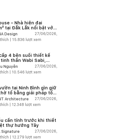
ouse – Nhà hiện đại
² tại Đắk Lắk nổi bật với
 trúc mở và hệ sân vườn
27/06/2026,
A Design
nối thiên nhiên
thích |
15.836
lượt xem
cấp 4 bên suối thiết kế
 tinh thần Wabi Sabi,
 chậm giữa thiên nhiên
27/06/2026,
u Nguyễn
thích |
10.546
lượt xem
vườn tại Ninh Bình gìn giữ
thờ tổ bằng giải pháp tổ
 lại không gian
27/06/2026,
T Architecture
thích |
12.348
lượt xem
u cần tính trước khi thiết
iệt thự hướng Tây
27/06/2026,
 Signature
thích |
12.279
lượt xem