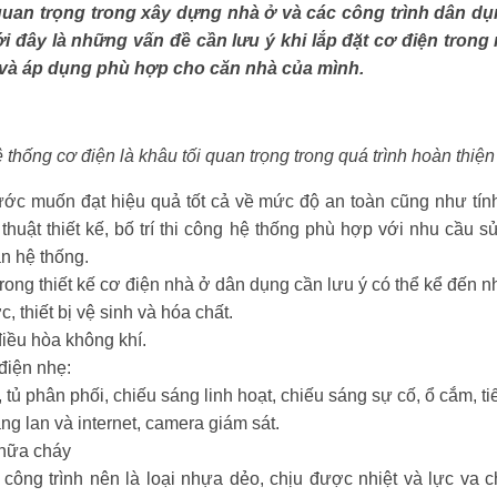
quan trọng trong xây dựng nhà ở và các công trình dân dụn
i đây là những vấn đề cần lưu ý khi lắp đặt cơ điện trong
 và áp dụng phù hợp cho căn nhà của mình.
 thống cơ điện là khâu tối quan trọng trong quá trình hoàn thiện
ước muốn đạt hiệu quả tốt cả về mức độ an toàn cũng như tín
ỹ thuật thiết kế, bố trí thi công hệ thống phù hợp với nhu cầ
àn hệ thống.
rong thiết kế cơ điện nhà ở dân dụng cần lưu ý có thể kể đến n
, thiết bị vệ sinh và hóa chất.
điều hòa không khí.
điện nhẹ:
tủ phân phối, chiếu sáng linh hoạt, chiếu sáng sự cố, ổ cắm, tiế
ng lan và internet, camera giám sát.
chữa cháy
 công trình nên là loại nhựa dẻo, chịu được nhiệt và lực va 