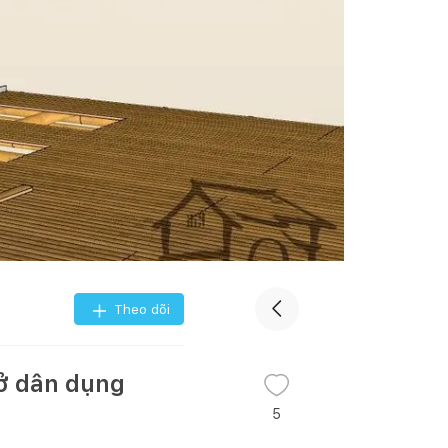
Theo dõi
 ở dân dụng
5