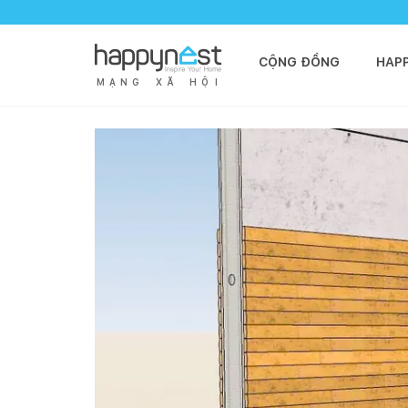
CỘNG ĐỒNG
HAP
M
Ạ
N
G
X
Ã
H
Ộ
I