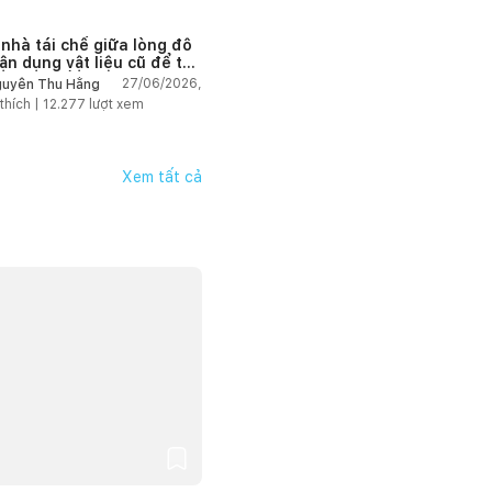
 nhà tái chế giữa lòng đô
tận dụng vật liệu cũ để tạo
g gian sống linh hoạt
27/06/2026,
uyễn Thu Hằng
thích |
12.277
lượt xem
Xem tất cả