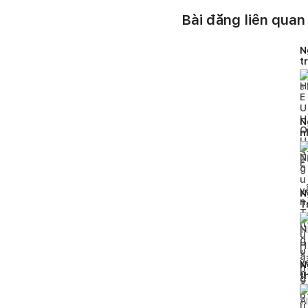
Bài đăng liên quan
N
t
H
3
N
n
2
N
T
h
1
l
N
t
p
1
l