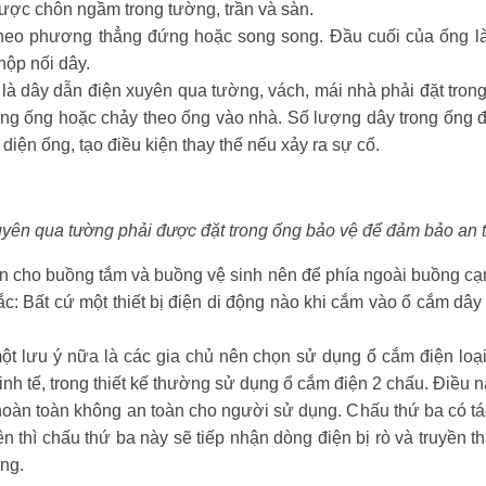
ợc chôn ngầm trong tường, trần và sàn.
theo phương thẳng đứng hoặc song song. Đầu cuối của ống là 
hộp nối dây.
a là dây dẫn điện xuyên qua tường, vách, mái nhà phải đặt tr
ng ống hoặc chảy theo ống vào nhà. Số lượng dây trong ống đ
diện ống, tạo điều kiện thay thế nếu xảy ra sự cố.
yên qua tường phải được đặt trong ống bảo vệ để đảm bảo an 
n cho buồng tắm và buồng vệ sinh nên để phía ngoài buồng cạ
ắc: Bất cứ một thiết bị điện di động nào khi cắm vào ổ cắm d
ột lưu ý nữa là các gia chủ nên chọn sử dụng ổ cắm điện loạ
kinh tế, trong thiết kế thường sử dụng ổ cắm điện 2 chấu. Điều 
 hoàn toàn không an toàn cho người sử dụng. Chấu thứ ba có t
iện thì chấu thứ ba này sẽ tiếp nhận dòng điện bị rò và truyền 
ng.