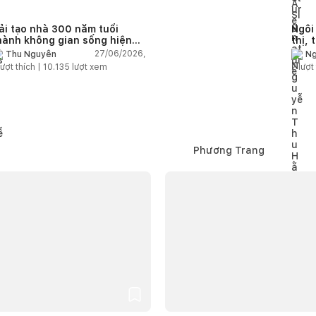
ải tạo nhà 300 năm tuổi
Ngôi
hành không gian sống hiện
thị, 
ại giữa thiên nhiên
khôn
27/06/2026,
Thu Nguyễn
Ng
ượt thích |
10.135
lượt xem
2
lượt 
Phương Trang