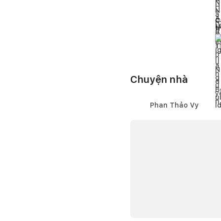
C
t
đ
1
l
Chuyện nhà
Phan Thảo Vy