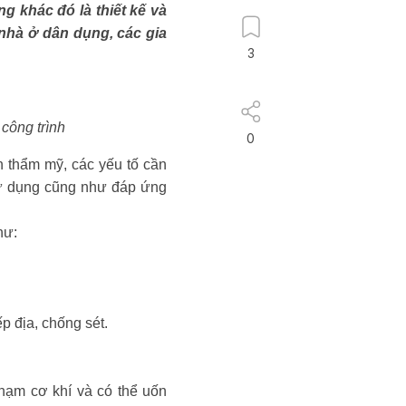
g khác đó là thiết kế và
 nhà ở dân dụng, các gia
3
 công trình
0
h thẩm mỹ, các yếu tố cần
u sử dụng cũng như đáp ứng
hư:
p địa, chống sét.
chạm cơ khí và có thể uốn