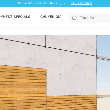
Kết nối đơn vị thiết kế - thi công uy tín.
ĐĂNG KÝ NGAY!
PYNEST SPECIALS
CHUYÊN GIA