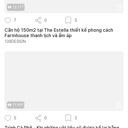
12.177
7
0
5
Căn hộ 150m2 tại The Estella thiết kế phong cách
Farmhouse thanh lịch và ấm áp
139DESIGN
11.991
5
0
3
Trình Cà Phê - Khi những vật liệu cũ được kể lại bằng