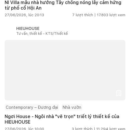
NI Villa mẫu nhà hướng Tây chống nóng lấy cảm hứng
từ phố cổ Hội An
27/06/2026, lúc 20:13
7
lượt thích |
17.803
lượt xem
HIEUHOUSE
Tư vấn, thiết kế - KTS/Thiết kế
Contemporary – Đương đại
Nhà vườn
Ngơi House - Ngôi nhà "vẽ trọn" triết lý thiết kế của
HIEUHOUSE
27/06/2026, lúc 10:00
3
lượt thích |
11.294
lượt xem