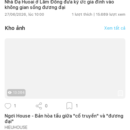
Nhà Đạ Huoai ở Lâm Đồng đưa ký ức gia đình vào
không gian sống đương đại
27/06/2026, lúc 10:00
1
lượt thích |
15.689
lượt xem
Kho ảnh
Xem tất cả
13.084
1
0
1
Ngơi House - Bản hòa tấu giữa "cổ truyền" và "đương
đại"
HIEUHOUSE