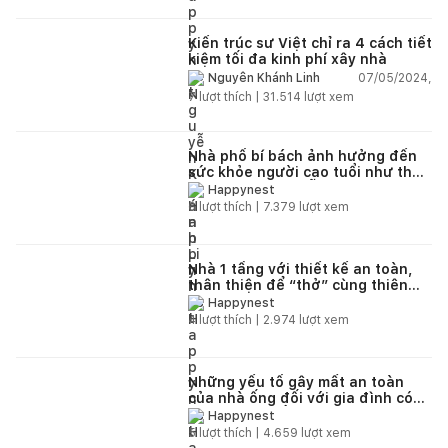
Kiến trúc sư Việt chỉ ra 4 cách tiết
kiệm tối đa kinh phí xây nhà
07/05/2024,
Nguyễn Khánh Linh
7
lượt thích |
31.514
lượt xem
Nhà phố bí bách ảnh hưởng đến
sức khỏe người cao tuổi như thế
nào? Giải pháp dễ áp dụng và
Happynest
hiệu quả là gì?
6
lượt thích |
7.379
lượt xem
Nhà 1 tầng với thiết kế an toàn,
thân thiện để “thở” cùng thiên
nhiên cả ngày
Happynest
4
lượt thích |
2.974
lượt xem
Những yếu tố gây mất an toàn
của nhà ống đối với gia đình có
người cao tuổi
Happynest
5
lượt thích |
4.659
lượt xem