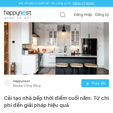
Kết nối đơn vị thiết kế - thi công uy tín.
ĐĂNG KÝ NGAY!
Đăng nhập
Đăng ký
M
Ạ
N
G
X
Ã
H
Ộ
I
Happynest
Theo dõi
Media/ Cộng đồng
Cải tạo nhà bếp thời điểm cuối năm: Từ chi
phí đến giải pháp hiệu quả