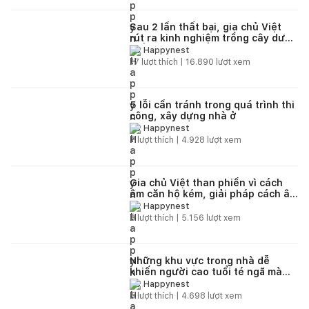
Sau 2 lần thất bại, gia chủ Việt
rút ra kinh nghiệm trồng cây dưới
giếng trời
Happynest
17
lượt thích |
16.890
lượt xem
5 lỗi cần tránh trong quá trình thi
công, xây dựng nhà ở
Happynest
7
lượt thích |
4.928
lượt xem
Gia chủ Việt than phiền vì cách
âm căn hộ kém, giải pháp cách âm
cho căn hộ hiệu quả
Happynest
6
lượt thích |
5.156
lượt xem
Những khu vực trong nhà dễ
khiến người cao tuổi té ngã mà
các gia đình không ngờ tới
Happynest
5
lượt thích |
4.698
lượt xem