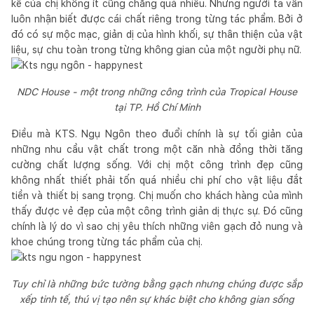
kế của chị không ít cũng chẳng quá nhiều. Nhưng người ta vẫn
luôn nhận biết được cái chất riêng trong từng tác phẩm. Bởi ở
đó có sự mộc mạc, giản dị của hình khối, sự thân thiện của vật
liệu, sự chu toàn trong từng không gian của một người phụ nữ.
NDC House - một trong những công trình của Tropical House
tại TP. Hồ Chí Minh
Điều mà KTS. Ngụ Ngôn theo đuổi chính là sự tối giản của
những nhu cầu vật chất trong một căn nhà đồng thời tăng
cường chất lượng sống. Với chị một công trình đẹp cũng
không nhất thiết phải tốn quá nhiều chi phí cho vật liệu đắt
tiền và thiết bị sang trọng. Chị muốn cho khách hàng của mình
thấy được vẻ đẹp của một công trình giản dị thực sự. Đó cũng
chính là lý do vì sao chị yêu thích những viên gạch đỏ nung và
khoe chúng trong từng tác phẩm của chị.
Tuy chỉ là những bức tường bằng gạch nhưng chúng được sắp
xếp tinh tế, thú vị tạo nên sự khác biệt cho không gian sống