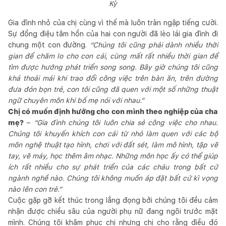
Kỳ
Gia đình nhỏ của chị cùng vì thế mà luôn tràn ngập tiếng cười.
Sự đồng điệu tâm hồn của hai con người đã lèo lái gia đình đi
chung một con đường.
“Chúng tôi cũng phải dành nhiều thời
gian để chăm lo cho con cái, cùng mất rất nhiều thời gian để
tìm được hướng phát triển song song. Bây giờ chúng tôi cũng
khá thoải mái khi trao đổi công việc trên bàn ăn, trên đường
đưa đón bọn trẻ, con tôi cũng đã quen với một số những thuật
ngữ chuyên môn khi bố mẹ nói với nhau.”
Chị có muốn định hướng cho con mình theo nghiệp của cha
mẹ?
–
“Gia đình chúng tôi luôn chia sẻ công việc cho nhau.
Chúng tôi khuyến khích con cái từ nhỏ làm quen với các bộ
môn nghệ thuật tạo hình, chơi với đất sét, làm mô hình, tập vẽ
tay, vẽ máy, học thêm âm nhạc. Những môn học ấy có thể giúp
ích rất nhiều cho sự phát triển của các cháu trong bất cứ
ngành nghề nào. Chúng tôi không muốn áp đặt bất cứ kì vọng
nào lên con trẻ.”
Cuộc gặp gỡ kết thúc trong lắng đọng bởi chúng tôi đều cảm
nhận được chiều sâu của người phụ nữ đang ngôi trước mặt
mình. Chúng tôi khâm phục chị nhưng chị cho rằng điều đó