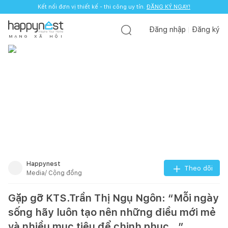
Kết nối đơn vị thiết kế - thi công uy tín.
ĐĂNG KÝ NGAY!
Đăng nhập
Đăng ký
M
Ạ
N
G
X
Ã
H
Ộ
I
Happynest
Theo dõi
Media/ Cộng đồng
Gặp gỡ KTS.Trần Thị Ngụ Ngôn: “Mỗi ngày
sống hãy luôn tạo nên những điều mới mẻ
và nhiều mục tiêu để chinh phục...”