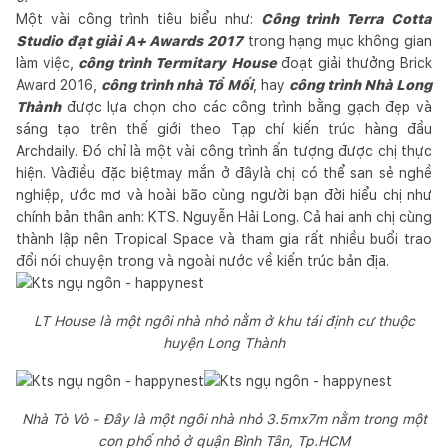
Một vài công trình tiêu biểu như:
Công trình Terra Cotta
Studio đạt giải A+ Awards 2017
trong hạng mục không gian
làm việc,
công trình Termitary House
đoạt giải thưởng Brick
Award 2016,
công trình nhà Tổ Mối
, hay
công trình Nhà Long
Thành
được lựa chọn cho các công trình bằng gạch đẹp và
sáng tạo trên thế giới theo Tạp chí kiến trúc hàng đầu
Archdaily. Đó chỉ là một vài công trình ấn tượng được chị thực
hiện. Vàđiều đặc biệtmay mắn ở đâylà chị có thể san sẻ nghề
nghiệp, ước mơ và hoài bão cùng người bạn đời hiểu chị như
chính bản thân anh: KTS. Nguyễn Hải Long. Cả hai anh chị cùng
thành lập nên Tropical Space và tham gia rất nhiều buổi trao
đổi nói chuyện trong và ngoài nước về kiến trúc bản địa.
LT House là một ngôi nhà nhỏ nằm ở khu tái định cư thuộc
huyện Long Thành
Nhà Tò Vò - Đây là một ngôi nhà nhỏ 3.5mx7m nằm trong một
con phố nhỏ ở quận Bình Tân, Tp.HCM