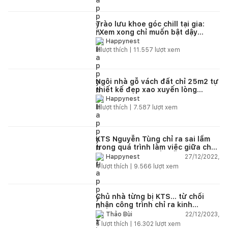
Trào lưu khoe góc chill tại gia:
“Xem xong chỉ muốn bật dậy
decor lại ngay căn nhà của mình”
Happynest
3
lượt thích |
11.557
lượt xem
Ngôi nhà gỗ vách đất chỉ 25m2 tự
thiết kế đẹp xao xuyến lòng
người
Happynest
3
lượt thích |
7.587
lượt xem
KTS Nguyễn Tùng chỉ ra sai lầm
trong quá trình làm việc giữa chủ
nhà và đơn vị thiết kế
27/12/2022,
Happynest
4
lượt thích |
9.566
lượt xem
Chủ nhà từng bị KTS... từ chối
nhận công trình chỉ ra kinh
nghiệm đắt giá khi làm việc với
22/12/2023,
Thảo Bùi
đơn vị thiết kế
6
lượt thích |
16.302
lượt xem