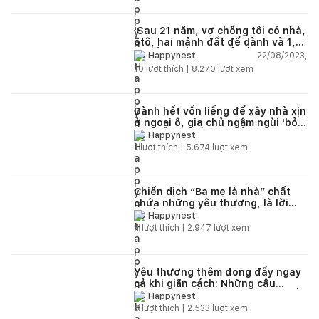
'Sau 21 năm, vợ chồng tôi có nhà,
ôtô, hai mảnh đất để dành và 1,5
tỷ đồng tiền mặt để sống khỏe'
22/08/2023,
Happynest
10
lượt thích |
8.270
lượt xem
Dành hết vốn liếng để xây nhà xịn
ở ngoại ô, gia chủ ngậm ngùi 'bỏ
xó', về lại phố mua nhà cũ
Happynest
1
lượt thích |
5.674
lượt xem
Chiến dịch “Ba mẹ là nhà” chất
chứa những yêu thương, là lời
muốn nói của những người con
Happynest
dành tặng ba mẹ
4
lượt thích |
2.947
lượt xem
Yêu thương thêm đong đầy ngay
cả khi giãn cách: Những câu
chuyện truyền cảm hứng từ chiến
Happynest
dịch “Ship Cả Yêu Thương”
8
lượt thích |
2.533
lượt xem