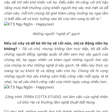
này đã trở nên khó khăn với họ. Điều kiện thi công với khí hậu
nắng mưa thất thường cũng khiến người thợ xây mỏi mệt và dễ
chán nản, mỗi khi chúng tôi ghé thăm công trường họ ngại lắm
vì biết đâu sẽ có bức tường nào đó vừa làm xong bị dỡ ra.”
Những người “nghệ sĩ” gạch
Nếu cứ xây và dỡ bỏ thì họ sẽ rất nản, chị có động viên họ
không?
–
Tôi có chứ, nhưng không làm trực tiếp, tôi đã dẫn
những người đồng nghiệp quốc tế đến xem thợ xây gạch của
chúng tôi, họ ngạc nhiên và khen ngợi những người thơ xây
của chúng ta như những nghệ sĩ xây gạch. Và điều này thực sự
mang lại sự khích lệ và động viên cho họ. Chúng tôi hi vọng
những người thợ xây không cảm thấy công việc mỗi ngày là tẻ
nhạt, họ sẽ yêu thích công việc của mình ngày càng nhiều hơn.
Công trình TERRA COTTA STUDIO, nơi làm việc của nghệ nhân
Lê Đức Hạ và thưởng lãm nghệ thuật Đất Nung
Cứ như thế, những người thợ trở thành những người tài giỏi