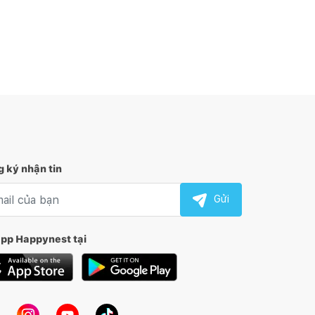
 ký nhận tin
l nhận tin
Gửi
app Happynest tại