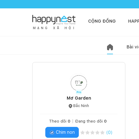
CỘNG ĐỒNG
HAP
M
Ạ
N
G
X
Ã
H
Ộ
I
Bài vi
Mơ Garden
Bắc Ninh
Theo dõi
0
Đang theo dõi
0
Chim non
(
0
)