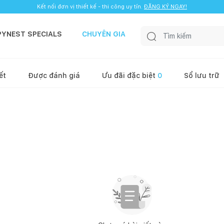
Kết nối đơn vị thiết kế - thi công uy tín.
ĐĂNG KÝ NGAY!
PYNEST SPECIALS
CHUYÊN GIA
ết
Được đánh giá
Ưu đãi đặc biệt
0
Sổ lưu trữ