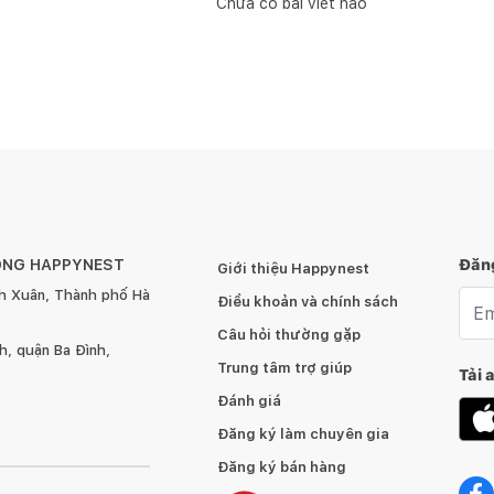
Chưa có bài viết nào
ÔNG HAPPYNEST
Đăng
Giới thiệu Happynest
h Xuân, Thành phố Hà
Emai
Điều khoản và chính sách
Câu hỏi thường gặp
, quận Ba Đình,
Trung tâm trợ giúp
Tải 
Đánh giá
Đăng ký làm chuyên gia
Đăng ký bán hàng