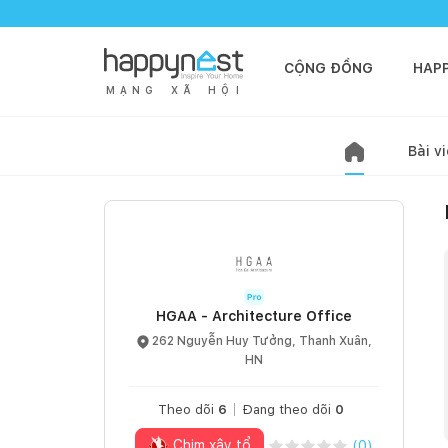
CỘNG ĐỒNG
HAP
M
Ạ
N
G
X
Ã
H
Ộ
I
Bài vi
HGAA - Architecture Office
262 Nguyễn Huy Tưởng, Thanh Xuân,
HN
Theo dõi
6
Đang theo dõi
0
Chim xây tổ
(
0
)