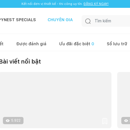
Kết nối đơn vị thiết kế - thi công uy tín.
ĐĂNG KÝ NGAY!
PYNEST SPECIALS
CHUYÊN GIA
ết
Được đánh giá
Ưu đãi đặc biệt
0
Sổ lưu trữ
Bài viết nổi bật
5.922