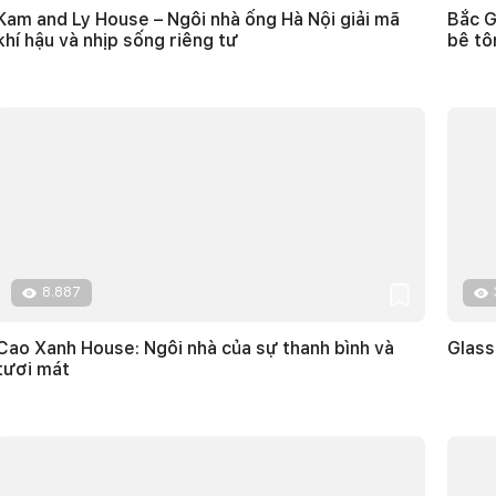
Kam and Ly House – Ngôi nhà ống Hà Nội giải mã
Bắc G
khí hậu và nhịp sống riêng tư
bê tô
8.887
Cao Xanh House: Ngôi nhà của sự thanh bình và
Glass
tươi mát