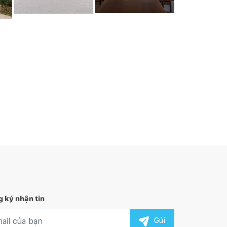
 ký nhận tin
l nhận tin
Gửi