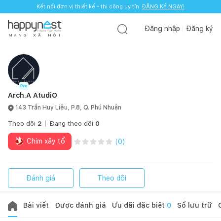
Kết nối đơn vị thiết kế - thi công uy tín.
ĐĂNG KÝ NGAY!
Đăng nhập
Đăng ký
M
Ạ
N
G
X
Ã
H
Ộ
I
Arch.A AtudiO
143 Trần Huy Liệu, P.8, Q. Phú Nhuận
Theo dõi
2
Đang theo dõi
0
Chim xây tổ
(
0
)
Đánh giá
Theo dõi
Bài viết
Được đánh giá
Ưu đãi đặc biệt
0
Sổ lưu trữ