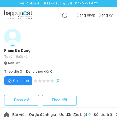
Kết nối đơn vị thiết kế - thi công uy tín.
ĐĂNG KÝ NGAY!
Đăng nhập
Đăng ký
M
Ạ
N
G
X
Ã
H
Ộ
I
Phạm Bá Dũng
Tư vấn, thiết kế
KonTum
Theo dõi
3
Đang theo dõi
0
Chim non
(
0
)
Đánh giá
Theo dõi
Bài viết
Được đánh giá
Ưu đãi đặc biệt
0
Sổ lưu trữ