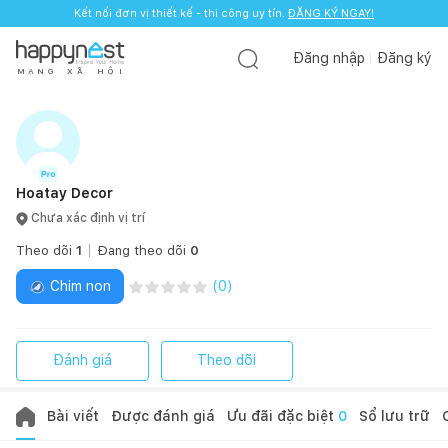
Kết nối đơn vị thiết kế - thi công uy tín.
ĐĂNG KÝ NGAY!
Đăng nhập
Đăng ký
M
Ạ
N
G
X
Ã
H
Ộ
I
Hoatay Decor
Chưa xác định vị trí
Theo dõi
1
Đang theo dõi
0
Chim non
(
0
)
Đánh giá
Theo dõi
Bài viết
Được đánh giá
Ưu đãi đặc biệt
0
Sổ lưu trữ