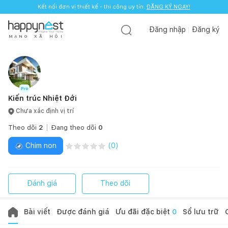
Kết nối đơn vị thiết kế - thi công uy tín.
ĐĂNG KÝ NGAY!
Đăng nhập
Đăng ký
M
Ạ
N
G
X
Ã
H
Ộ
I
Kiến trúc Nhiệt Đới
Chưa xác định vị trí
Theo dõi
2
Đang theo dõi
0
Chim non
(
0
)
Đánh giá
Theo dõi
Bài viết
Được đánh giá
Ưu đãi đặc biệt
0
Sổ lưu trữ