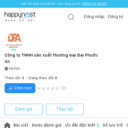
Kết nối đơn vị thiết kế - thi công uy tín.
Kết nối đơn vị thiết kế - thi công uy tín.
ĐĂNG KÝ NGAY!
ĐĂNG KÝ NGAY!
Đăng nhập
Đăng ký
M
Ạ
N
G
X
Ã
H
Ộ
I
Công ty TNHH sản xuất thương mại Đại Phước
An
Hà Nội
Theo dõi
3
Đang theo dõi
0
Chim non
(
0
)
Đánh giá
Theo dõi
Bài viết
Được đánh giá
Ưu đãi đặc biệt
0
Sổ lưu trữ