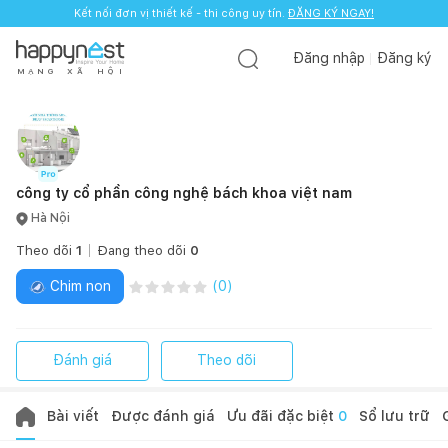
Kết nối đơn vị thiết kế - thi công uy tín.
ĐĂNG KÝ NGAY!
Đăng nhập
Đăng ký
M
Ạ
N
G
X
Ã
H
Ộ
I
công ty cổ phần công nghệ bách khoa việt nam
Hà Nội
Theo dõi
1
Đang theo dõi
0
Chim non
(
0
)
Đánh giá
Theo dõi
Bài viết
Được đánh giá
Ưu đãi đặc biệt
0
Sổ lưu trữ