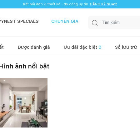
Kết nối đơn vị thiết kế - thi công uy tín.
ĐĂNG KÝ NGAY!
PYNEST SPECIALS
CHUYÊN GIA
ết
Được đánh giá
Ưu đãi đặc biệt
0
Sổ lưu trữ
Hình ảnh nổi bật