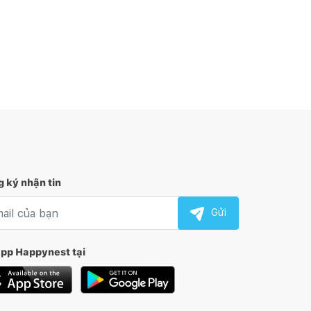
 ký nhận tin
l nhận tin
Gửi
app Happynest tại