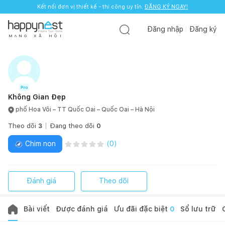
Kết nối đơn vị thiết kế - thi công uy tín.
ĐĂNG KÝ NGAY!
Đăng nhập
Đăng ký
M
Ạ
N
G
X
Ã
H
Ộ
I
Không Gian Đẹp
phố Hoa Vôi – TT Quốc Oai – Quốc Oai – Hà Nội
Theo dõi
3
Đang theo dõi
0
Chim non
(
0
)
Đánh giá
Theo dõi
Bài viết
Được đánh giá
Ưu đãi đặc biệt
0
Sổ lưu trữ