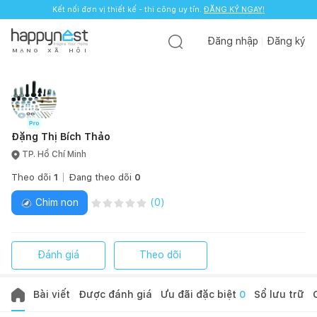
Kết nối đơn vị thiết kế - thi công uy tín.
Kết nối đơn vị thiết kế - thi công uy tín.
ĐĂNG KÝ NGAY!
ĐĂNG KÝ NGAY!
Đăng nhập
Đăng ký
M
Ạ
N
G
X
Ã
H
Ộ
I
Đặng Thị Bích Thảo
TP. Hồ Chí Minh
Theo dõi
1
Đang theo dõi
0
Chim non
(
0
)
Đánh giá
Theo dõi
Bài viết
Được đánh giá
Ưu đãi đặc biệt
0
Sổ lưu trữ