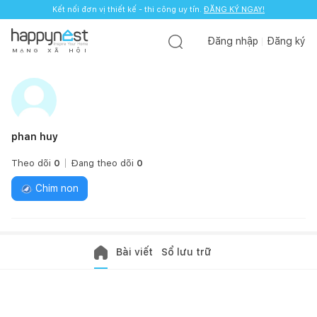
Kết nối đơn vị thiết kế - thi công uy tín.
ĐĂNG KÝ NGAY!
Đăng nhập
Đăng ký
M
Ạ
N
G
X
Ã
H
Ộ
I
phan huy
Theo dõi
0
Đang theo dõi
0
Chim non
Bài viết
Sổ lưu trữ