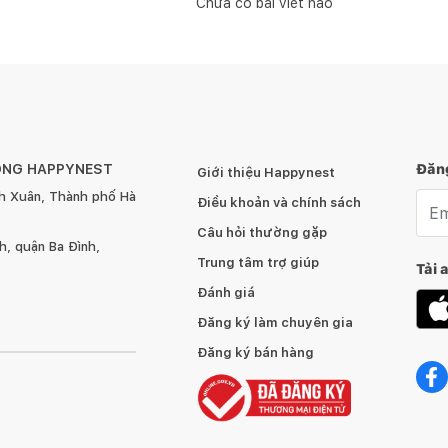
Chưa có bài viết nào
ÔNG HAPPYNEST
Đăng
Giới thiệu Happynest
h Xuân, Thành phố Hà
Emai
Điều khoản và chính sách
Câu hỏi thường gặp
, quận Ba Đình,
Trung tâm trợ giúp
Tải 
Đánh giá
Đăng ký làm chuyên gia
Đăng ký bán hàng