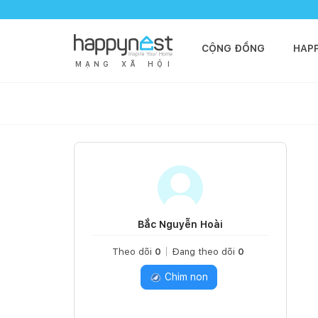
CỘNG ĐỒNG
HAP
M
Ạ
N
G
X
Ã
H
Ộ
I
Bắc Nguyễn Hoài
Theo dõi
0
Đang theo dõi
0
Chim non