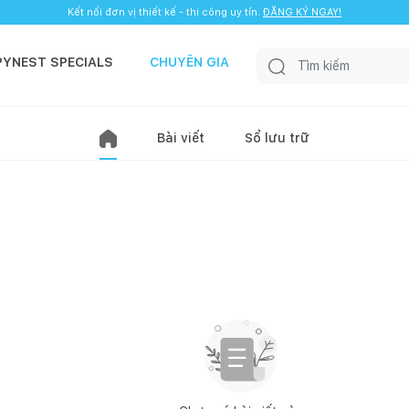
Kết nối đơn vị thiết kế - thi công uy tín.
ĐĂNG KÝ NGAY!
PYNEST SPECIALS
CHUYÊN GIA
Bài viết
Sổ lưu trữ