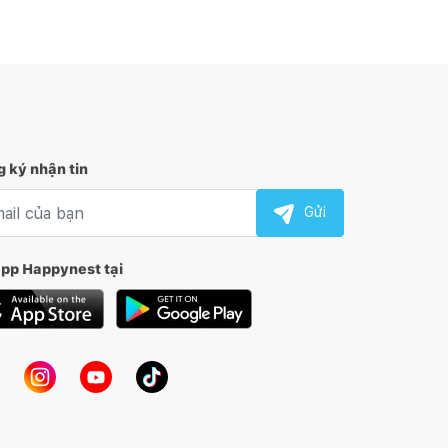
 ký nhận tin
l nhận tin
Gửi
app Happynest tại