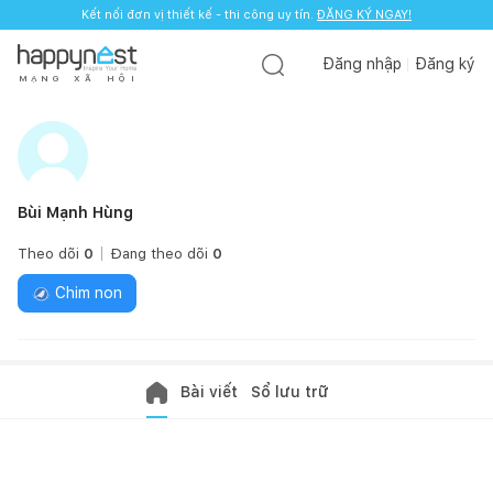
Kết nối đơn vị thiết kế - thi công uy tín.
ĐĂNG KÝ NGAY!
Đăng nhập
Đăng ký
M
Ạ
N
G
X
Ã
H
Ộ
I
Bùi Mạnh Hùng
Theo dõi
0
Đang theo dõi
0
Chim non
Bài viết
Sổ lưu trữ