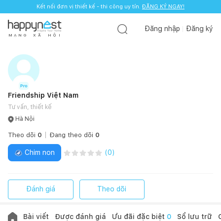
Kết nối đơn vị thiết kế - thi công uy tín.
ĐĂNG KÝ NGAY!
Đăng nhập
Đăng ký
M
Ạ
N
G
X
Ã
H
Ộ
I
Friendship Việt Nam
Tư vấn, thiết kế
Hà Nội
Theo dõi
0
Đang theo dõi
0
Chim non
(
0
)
Đánh giá
Theo dõi
Bài viết
Được đánh giá
Ưu đãi đặc biệt
0
Sổ lưu trữ