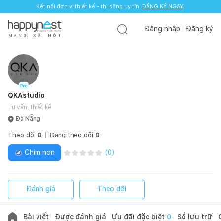
Kết nối đơn vị thiết kế - thi công uy tín.
ĐĂNG KÝ NGAY!
Đăng nhập
Đăng ký
M
Ạ
N
G
X
Ã
H
Ộ
I
QKAstudio
Tư vấn, thiết kế
Đà Nẵng
Theo dõi
0
Đang theo dõi
0
Chim non
(
0
)
Đánh giá
Theo dõi
Bài viết
Được đánh giá
Ưu đãi đặc biệt
0
Sổ lưu trữ