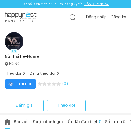
Kết nối đơn vị thiết kế - thi công uy tín.
ĐĂNG KÝ NGAY!
Đăng nhập
Đăng ký
M
Ạ
N
G
X
Ã
H
Ộ
I
Nội thất V-Home
Hà Nội
Theo dõi
0
Đang theo dõi
0
Chim non
(
0
)
Đánh giá
Theo dõi
Bài viết
Được đánh giá
Ưu đãi đặc biệt
0
Sổ lưu trữ