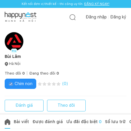
Kết nối đơn vị thiết kế - thi công uy tín.
ĐĂNG KÝ NGAY!
Đăng nhập
Đăng ký
M
Ạ
N
G
X
Ã
H
Ộ
I
Bùi Lâm
Hà Nội
Theo dõi
0
Đang theo dõi
0
Chim non
(
0
)
Đánh giá
Theo dõi
Bài viết
Được đánh giá
Ưu đãi đặc biệt
0
Sổ lưu trữ