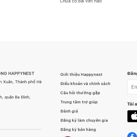
Chưa có bài viết nào
ÔNG HAPPYNEST
Đăng
Giới thiệu Happynest
h Xuân, Thành phố Hà
Emai
Điều khoản và chính sách
Câu hỏi thường gặp
, quận Ba Đình,
Trung tâm trợ giúp
Tải 
Đánh giá
Đăng ký làm chuyên gia
Đăng ký bán hàng