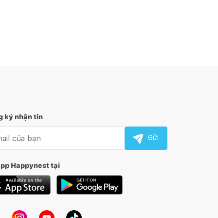
 ký nhận tin
l nhận tin
Gửi
app Happynest tại