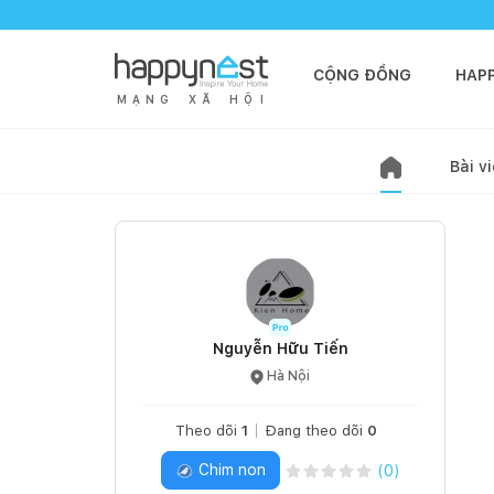
CỘNG ĐỒNG
HAP
M
Ạ
N
G
X
Ã
H
Ộ
I
Bài vi
Nguyễn Hữu Tiến
Hà Nội
Theo dõi
1
Đang theo dõi
0
Chim non
(
0
)