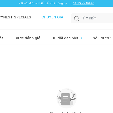
Kết nối đơn vị thiết kế - thi công uy tín.
ĐĂNG KÝ NGAY!
PYNEST SPECIALS
CHUYÊN GIA
ết
Được đánh giá
Ưu đãi đặc biệt
0
Sổ lưu trữ