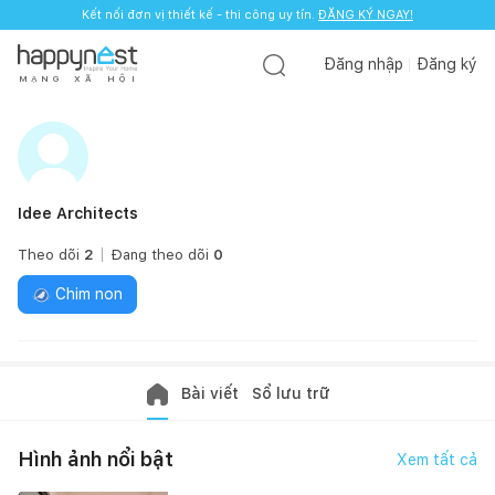
Kết nối đơn vị thiết kế - thi công uy tín.
ĐĂNG KÝ NGAY!
Đăng nhập
Đăng ký
M
Ạ
N
G
X
Ã
H
Ộ
I
Idee Architects
Theo dõi
2
Đang theo dõi
0
Chim non
Bài viết
Sổ lưu trữ
Hình ảnh nổi bật
Xem tất cả