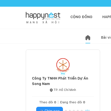
CỘNG ĐỒNG
HAP
M
Ạ
N
G
X
Ã
H
Ộ
I
Bài vi
Công Ty TNHH Phát Triển Dự Án
Song Nam
TP. Hồ Chí Minh
Theo dõi
0
Đang theo dõi
0