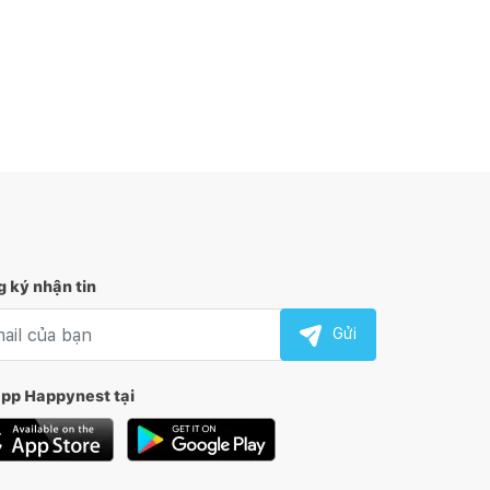
 ký nhận tin
l nhận tin
Gửi
app Happynest tại