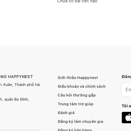
Chưa có bài viết nào
ÔNG HAPPYNEST
Đăng
Giới thiệu Happynest
h Xuân, Thành phố Hà
Emai
Điều khoản và chính sách
Câu hỏi thường gặp
, quận Ba Đình,
Trung tâm trợ giúp
Tải 
Đánh giá
Đăng ký làm chuyên gia
Đăng ký bán hàng