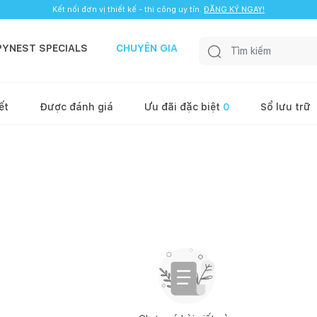
Kết nối đơn vị thiết kế - thi công uy tín.
ĐĂNG KÝ NGAY!
PYNEST SPECIALS
CHUYÊN GIA
ết
Được đánh giá
Ưu đãi đặc biệt
0
Sổ lưu trữ