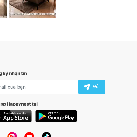
 ký nhận tin
l nhận tin
Gửi
app Happynest tại