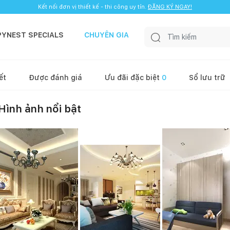
Kết nối đơn vị thiết kế - thi công uy tín.
ĐĂNG KÝ NGAY!
PYNEST SPECIALS
CHUYÊN GIA
ết
Được đánh giá
Ưu đãi đặc biệt
0
Sổ lưu trữ
Hình ảnh nổi bật