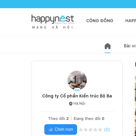
CỘNG ĐỒNG
HAP
M
Ạ
N
G
X
Ã
H
Ộ
I
Bài vi
Công ty Cổ phần Kiến trúc Bộ Ba
Hà Nội
Theo dõi
2
Đang theo dõi
0
Chim non
(
0
)