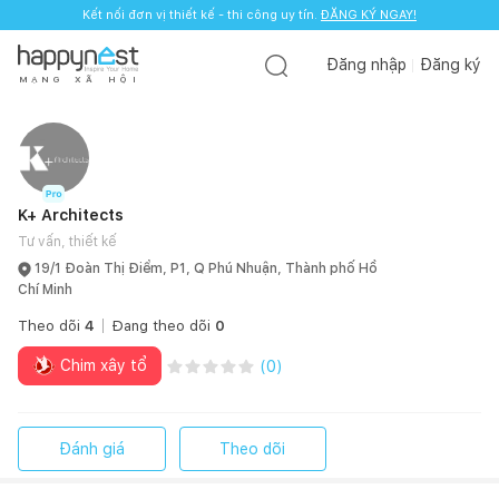
Kết nối đơn vị thiết kế - thi công uy tín.
Kết nối đơn vị thiết kế - thi công uy tín.
ĐĂNG KÝ NGAY!
ĐĂNG KÝ NGAY!
Đăng nhập
Đăng ký
M
Ạ
N
G
X
Ã
H
Ộ
I
K+ Architects
Tư vấn, thiết kế
19/1 Đoàn Thị Điểm, P1, Q Phú Nhuận, Thành phố Hồ
Chí Minh
Theo dõi
4
Đang theo dõi
0
Chim xây tổ
(
0
)
Đánh giá
Theo dõi